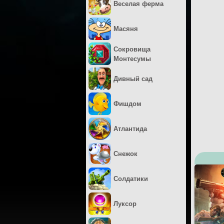
Веселая ферма
Масяня
Сокровища
Монтесумы
Дивный сад
Фишдом
Атлантида
Снежок
Солдатики
Луксор