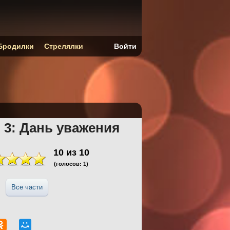
Бродилки
Стрелялки
Войти
 3: Дань уважения
10
из
10
(голосов:
1
)
Все части