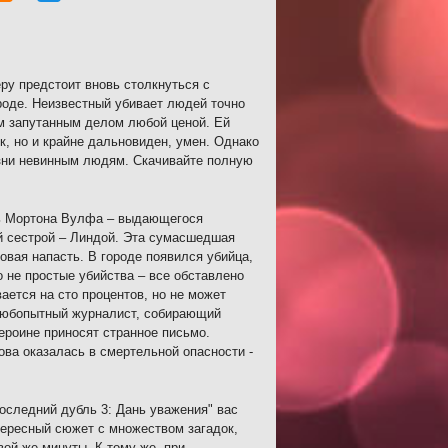
ру предстоит вновь столкнуться с
роде. Неизвестный убивает людей точно
им запутанным делом любой ценой. Ей
к, но и крайне дальновиден, умен. Однако
изни невинным людям. Скачивайте полную
чь Мортона Вулфа – выдающегося
ой сестрой – Линдой. Эта сумасшедшая
овая напасть. В городе появился убийца,
 не простые убийства – все обставлено
ется на сто процентов, но не может
 Любопытный журналист, собирающий
героине приносят странное письмо.
нова оказалась в смертельной опасности -
оследний дубль 3: Дань уважения" вас
тересный сюжет с множеством загадок,
вой же минуты. К тому же, при