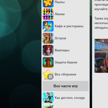
Пазлы
прохожде
изучайте
Линии
Также иг
нескольк
Кафе и рестораны
обладать
Остров
Вампиры
Защита башни
Все сборники
Все части игр
Как достать соседа