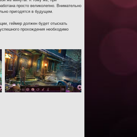
работана просто великолепно. Внимательно
ельно пригодятся в будущем.
ации, геймер должен будет отыскать
я успешного прохождения необходимо