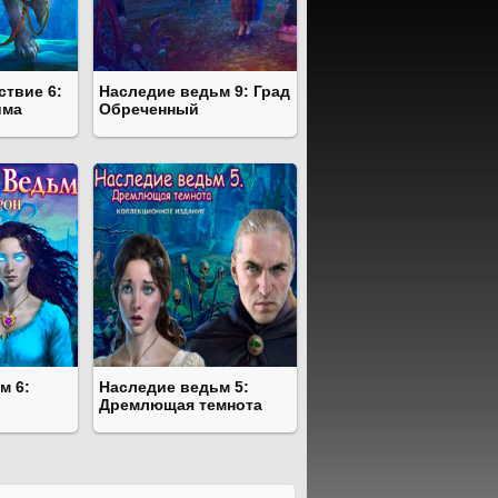
ствие 6:
Наследие ведьм 9: Град
има
Обреченный
м 6:
Наследие ведьм 5:
Дремлющая темнота