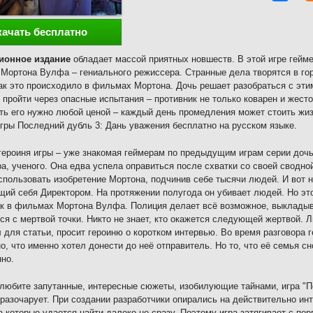
качать бесплатно
ионное издание
обладает массой приятных новшеств. В этой игре гейме
Мортона Вулфа – гениального режиссера. Странные дела творятся в го
как это происходило в фильмах Мортона. Дочь решает разобраться с эт
 пройти через опасные испытания – противник не только коварен и жесто
ть его нужно любой ценой – каждый день промедления может стоить ж
гры Последний дубль 3: Дань уважения бесплатно на русском языке.
героиня игры – уже знакомая геймерам по предыдущим играм серии до
а, ученого. Она едва успела оправиться после схватки со своей сводн
спользовать изобретение Мортона, подчинив себе тысячи людей. И вот н
ий себя Директором. На протяжении полугода он убивает людей. Но это
ак в фильмах Мортона Вулфа. Полиция делает всё возможное, выкладыва
ся с мертвой точки. Никто не знает, кто окажется следующей жертвой.
 для статьи, просит героиню о коротком интервью. Во время разговора 
о, что именно хотел донести до неё отправитель. Но то, что её семья с
но.
любите запутанные, интересные сюжеты, изобилующие тайнами, игра "П
 разочарует. При создании разработчики опирались на действительно ин
а которые удается найти далеко не сразу. Поэтому игра затягивает с пер