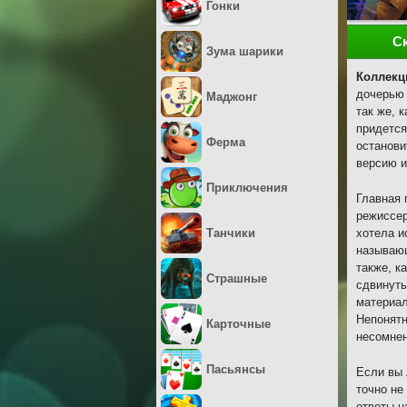
Гонки
С
Зума шарики
Коллекц
дочерью 
Маджонг
так же, 
придется
Ферма
останови
версию и
Приключения
Главная 
режиссер
Танчики
хотела и
называющ
также, к
Страшные
сдвинуть
материал
Непонятн
Карточные
несомнен
Пасьянсы
Если вы 
точно не
ответы н