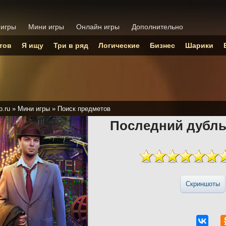
 игры
Мини игры
Онлайн игры
Дополнительно
тов
Я ищу
Три в ряд
Логические
Бизнес
Шарики
p.ru
»
Мини игры
»
Поиск предметов
Последний дубль
Скриншоты