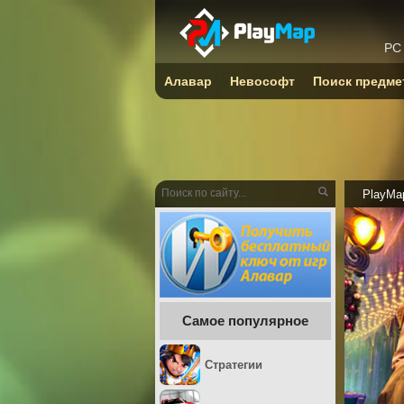
PC
Алавар
Невософт
Поиск предме
PlayMa
Самое популярное
Стратегии