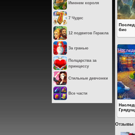
Именем короля
7 Чудес
Послед
бис
12 подвигов Геракла
За гранью
Полцарства за
принцессу
Стильные девчонки
Все части
Наслед
Грядущ
Отзывы 