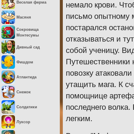
Веселая ферма
немало крови. Что
письмо опытному м
Масяня
постарался остано
Сокровища
Монтесумы
отказываться и ту
Дивный сад
собой ученицу. Ви
Путешественники н
Фишдом
повозку атаковали
Атлантида
утащить мага. К с
Снежок
помощнице артефак
последнего волка.
Солдатики
легким.
Луксор