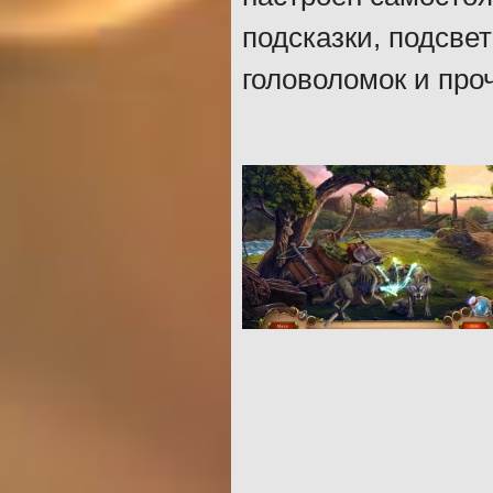
подсказки, подсве
головоломок и про