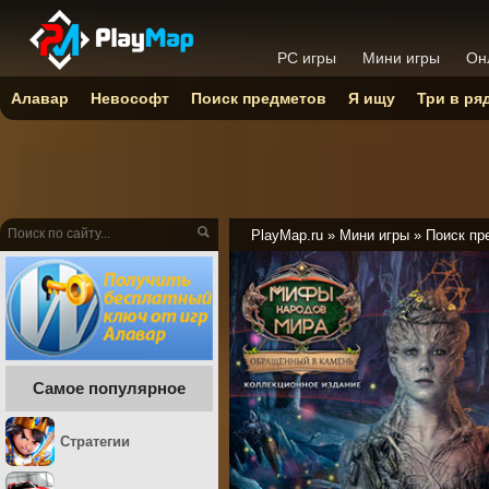
PC игры
Мини игры
Он
Алавар
Невософт
Поиск предметов
Я ищу
Три в ря
PlayMap.ru
»
Мини игры
»
Поиск пр
Самое популярное
Стратегии