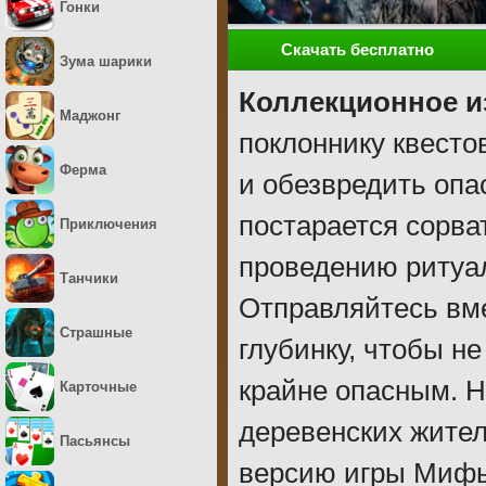
Гонки
Скачать бесплатно
Зума шарики
Коллекционное и
Маджонг
поклоннику квесто
Ферма
и обезвредить опа
постарается сорва
Приключения
проведению ритуал
Танчики
Отправляйтесь вм
Страшные
глубинку, чтобы не
крайне опасным. Н
Карточные
деревенских жител
Пасьянсы
версию игры Мифы