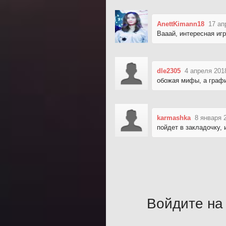
AnettKimann18
17 ап
Вааай, интересная иг
dle2305
4 апреля 201
обожая мифы, а графи
karmashka
8 января 
пойдет в закладочку, 
Войдите на 