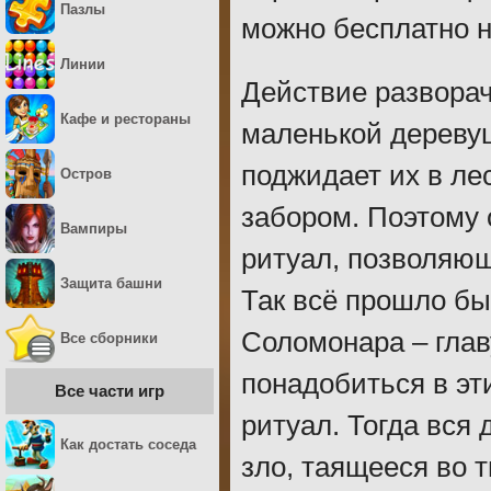
Пазлы
можно бесплатно н
Линии
Действие разворач
Кафе и рестораны
маленькой деревуш
поджидает их в ле
Остров
забором. Поэтому 
Вампиры
ритуал, позволяющ
Защита башни
Так всё прошло бы 
Соломонара – глав
Все сборники
понадобиться в эт
Все части игр
ритуал. Тогда вся
Как достать соседа
зло, таящееся во 