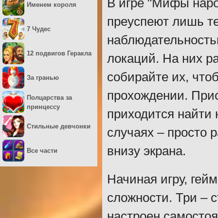
В игре "Мифы наро
Именем короля
преуспеют лишь те
7 Чудес
наблюдательность
12 подвигов Геракла
локаций. На них р
собирайте их, что
За гранью
прохождении. Прис
Полцарства за
принцессу
приходится найти 
Стильные девчонки
случаях – просто 
внизу экрана.
Все части
Начиная игру, гей
сложности. Три – 
настроен самостоя