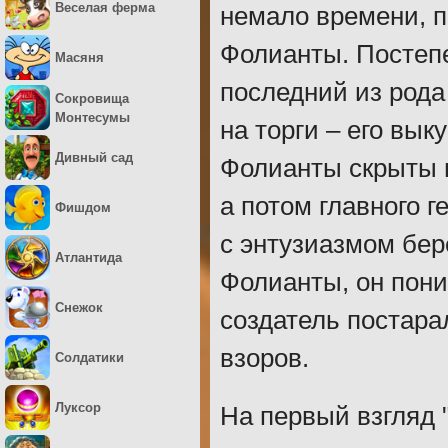
Веселая ферма
немало времени, п
Фолианты. Постепе
Масяня
последний из род
Сокровища
Монтесумы
на торги – его вык
Дивный сад
Фолианты скрыты в
а потом главного г
Фишдом
с энтузиазмом бер
Атлантида
Фолианты, он пони
Снежок
создатель постара
взоров.
Солдатики
Луксор
На первый взгляд 