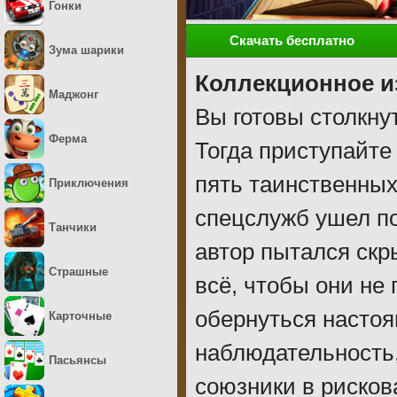
Гонки
Скачать бесплатно
Зума шарики
Коллекционное и
Маджонг
Вы готовы столкну
Ферма
Тогда приступайте
пять таинственных
Приключения
спецслужб ушел поч
Танчики
автор пытался скр
Страшные
всё, чтобы они не 
обернуться настоя
Карточные
наблюдательность,
Пасьянсы
союзники в рисков