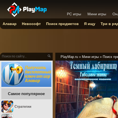
PC игры
Мини игры
Он
Алавар
Невософт
Поиск предметов
Я ищу
Три в ря
PlayMap.ru
»
Мини игры
»
Поиск пр
Самое популярное
Стратегии