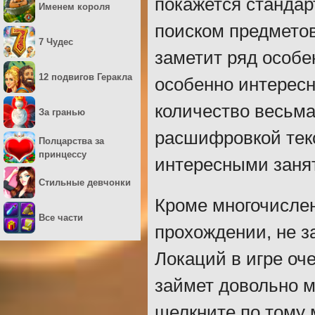
покажется стандарт
Именем короля
поиском предметов
7 Чудес
заметит ряд особе
12 подвигов Геракла
особенно интересн
количество весьма
За гранью
расшифровкой текс
Полцарства за
принцессу
интересными заня
Стильные девчонки
Кроме многочислен
Все части
прохождении, не з
Локаций в игре оч
займет довольно мн
щелкните по тому 