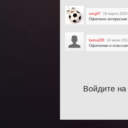
serg67
19 марта 2024
Офигенно интересная 
kama228
14 июня 201
Офигенная и классна
Войдите на 