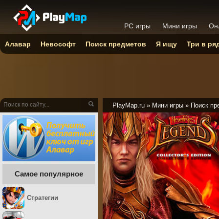
PC игры
Мини игры
Он
Алавар
Невософт
Поиск предметов
Я ищу
Три в ря
PlayMap.ru
»
Мини игры
»
Поиск пр
Самое популярное
Стратегии