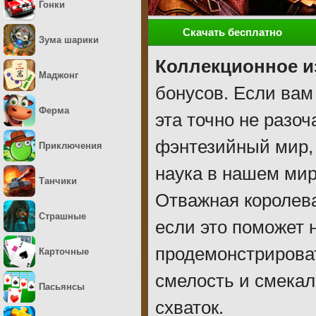
Гонки
Скачать бесплатно
Зума шарики
Коллекционное и
Маджонг
бонусов. Если вам
Ферма
эта точно не разо
фэнтезийный мир, 
Приключения
наука в нашем мир
Танчики
Отважная королева
Страшные
если это поможет 
продемонстрирова
Карточные
смелость и смекал
Пасьянсы
схваток.