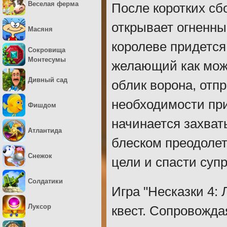
Веселая ферма
После коротких сб
открывает огненны
Масяня
королеве придется
Сокровища
Монтесумы
желающий как можн
Дивный сад
облик ворона, отп
необходимости при
Фишдом
начинается захва
Атлантида
блеском преодолет
Снежок
цели и спасти супр
Солдатики
Игра "Несказки 4:
Луксор
квест. Сопровожда