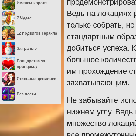
продемонстрироват
Именем короля
Ведь на локациях 
7 Чудес
только собрать, н
12 подвигов Геракла
стандартным образ
добиться успеха. 
За гранью
большое количеств
Полцарства за
принцессу
им прохождение ст
Стильные девчонки
захватывающим.
Все части
Не забывайте испо
нижнем углу. Ведь
множество локаций
все промежуточные