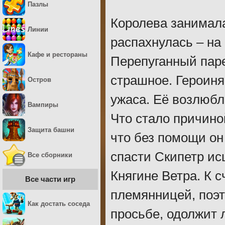
Пазлы
Королева занимала
Линии
распахнулась – на 
Кафе и рестораны
Перепуганный паре
страшное. Героиня
Остров
ужаса. Её возлюб
Вампиры
Что стало причиной
Защита башни
что без помощи он 
спасти Скипетр и
Все сборники
Княгине Ветра. К 
Все части игр
племянницей, поэт
Как достать соседа
просьбе, одолжит 