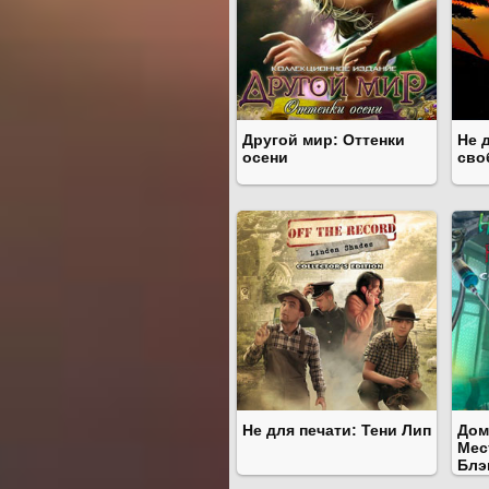
Другой мир: Оттенки
Не 
осени
сво
Не для печати: Тени Лип
Дом
Мес
Блэ