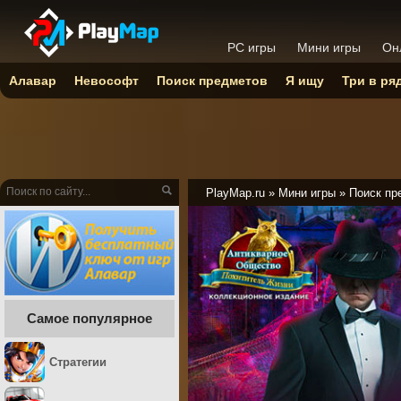
PC игры
Мини игры
Он
Алавар
Невософт
Поиск предметов
Я ищу
Три в ря
PlayMap.ru
»
Мини игры
»
Поиск пр
Самое популярное
Стратегии