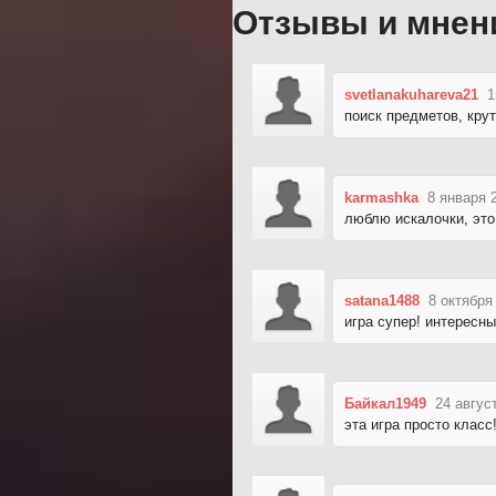
Отзывы и мнен
svetlanakuhareva21
1
поиск предметов, кру
karmashka
8 января 
люблю искалочки, это
satana1488
8 октября
игра супер! интересн
Байкал1949
24 авгус
эта игра просто класс!