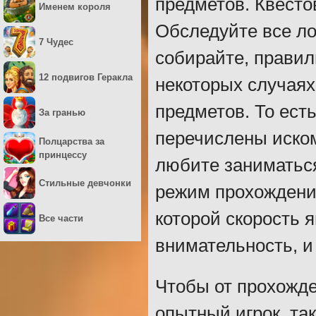
предметов. Квесто
Именем короля
Обследуйте все ло
7 Чудес
собирайте, правил
12 подвигов Геракла
некоторых случаях
предметов. То есть
За гранью
перечислены иском
Полцарства за
принцессу
любите заниматься
Стильные девчонки
режим прохождения
которой скорость 
Все части
внимательность, и
Чтобы от прохожде
опытный игрок, та