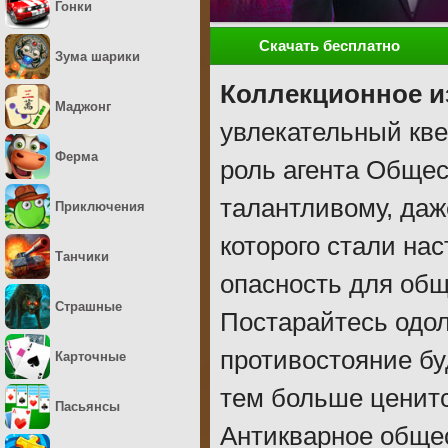
Гонки
Скачать бесплатно
Зума шарики
Коллекционное и
Маджонг
увлекательный кве
Ферма
роль агента Общес
талантливому, даж
Приключения
которого стали нас
Танчики
опасность для общ
Страшные
Постарайтесь одол
противостояние бу
Карточные
тем больше ценитс
Пасьянсы
Антикварное обще