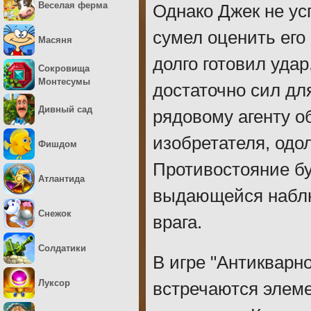
Веселая ферма
Однако Джек не ус
сумел оценить его 
Масяня
долго готовил удар
Сокровища
Монтесумы
достаточно сил дл
Дивный сад
рядовому агенту о
изобретателя, одол
Фишдом
Противостояние б
Атлантида
выдающейся наблю
Снежок
врага.
Солдатики
В игре "Антикварн
Луксор
встречаются элемен