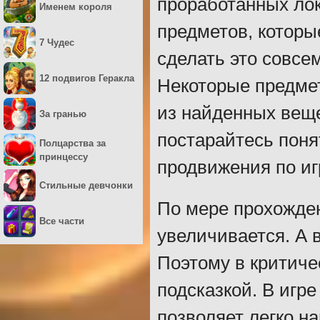
проработанных лок
Именем короля
предметов, которы
7 Чудес
сделать это совсе
12 подвигов Геракла
Некоторые предмет
из найденных веще
За гранью
постарайтесь поня
Полцарства за
принцессу
продвижения по иг
Стильные девчонки
По мере прохожден
Все части
увеличивается. А в
Поэтому в критиче
подсказкой. В игр
позволяет легко н