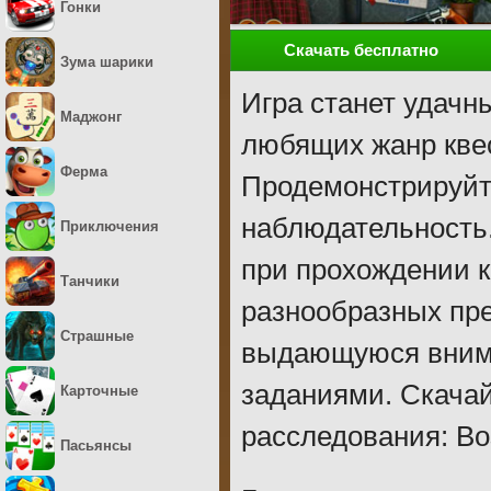
Гонки
Скачать бесплатно
Зума шарики
Игра станет удачн
Маджонг
любящих жанр квес
Ферма
Продемонстрируйт
наблюдательность.
Приключения
при прохождении к
Танчики
разнообразных пре
Страшные
выдающуюся внима
заданиями. Скача
Карточные
расследования: Во
Пасьянсы