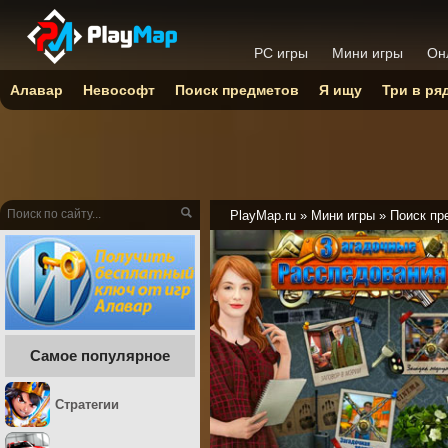
PC игры
Мини игры
Он
Алавар
Невософт
Поиск предметов
Я ищу
Три в ря
PlayMap.ru
»
Мини игры
»
Поиск пр
Самое популярное
Стратегии