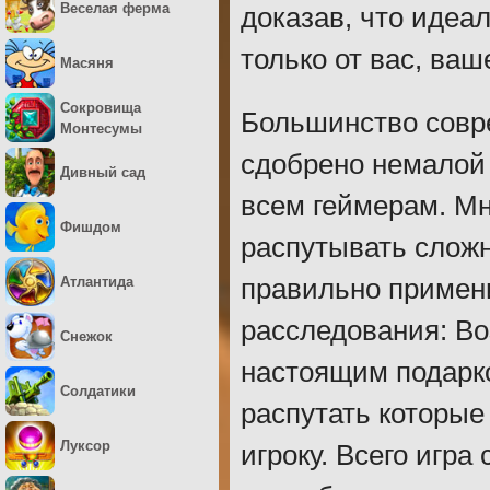
Веселая ферма
доказав, что идеа
только от вас, ва
Масяня
Сокровища
Большинство совр
Монтесумы
сдобрено немалой 
Дивный сад
всем геймерам. Мн
Фишдом
распутывать слож
Атлантида
правильно примен
расследования: Во
Снежок
настоящим подарко
Солдатики
распутать которы
Луксор
игроку. Всего игра