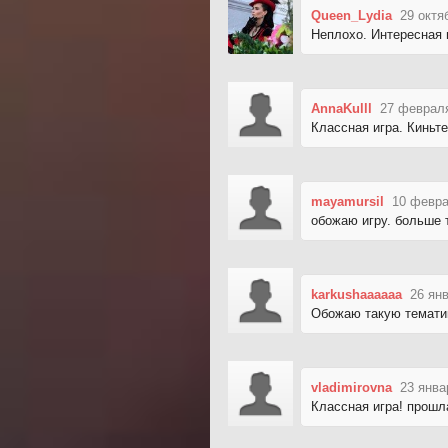
Queen_Lydia
29 октя
Неплохо. Интересная 
AnnaKulll
27 февраля
Классная игра. Киньте
mayamursil
10 февра
обожаю игру. больше 
karkushaaaaaa
26 ян
Обожаю такую тематику
vladimirovna
23 янва
Классная игра! прошл