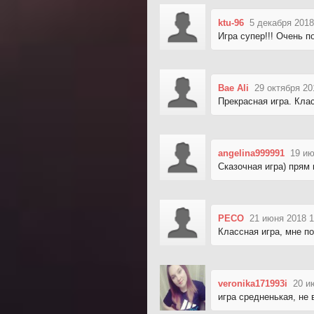
ktu-96
5 декабря 2018
Игра супер!!! Очень 
Bae Ali
29 октября 20
Прекрасная игра. Кла
angelina999991
19 ию
Сказочная игра) прям 
PECO
21 июня 2018 1
Классная игра, мне п
veronika171993i
20 и
игра средненькая, не 