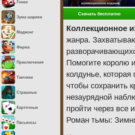
Гонки
Скачать бесплатно
Зума шарики
Коллекционное и
Маджонг
жанра. Захватыва
Ферма
разворачивающихс
Помогите королю и
Приключения
колдунье, которая 
Танчики
чтобы сохранить к
Страшные
незаурядной наблю
пройти через все 
Карточные
Роман тьмы: Зимня
Пасьянсы