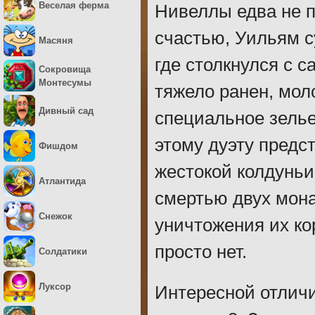
Веселая ферма
Нивеллы едва не п
счастью, Уильям с
Масяня
где столкнулся с 
Сокровища
Монтесумы
тяжело ранен, мол
Дивный сад
специальное зелье
этому дуэту предс
Фишдом
жестокой колдуньи
Атлантида
смертью двух мона
Снежок
уничтожения их ко
просто нет.
Солдатики
Луксор
Интересной отлич