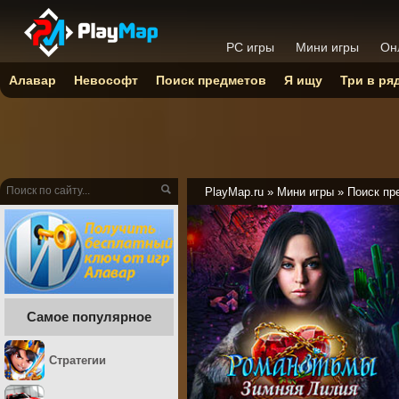
PC игры
Мини игры
Он
Алавар
Невософт
Поиск предметов
Я ищу
Три в ря
PlayMap.ru
»
Мини игры
»
Поиск пр
Самое популярное
Стратегии