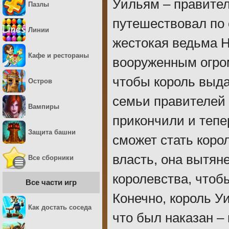
Уильям – правител
Пазлы
путешествовал по 
Линии
жестокая ведьма 
Кафе и рестораны
вооруженным огро
чтобы король выд
Остров
семьи правителей 
Вампиры
прикончили и тепе
Защита башни
сможет стать коро
власть, она вытян
Все сборники
королевства, чтоб
Все части игр
Конечно, король У
Как достать соседа
что был наказан 