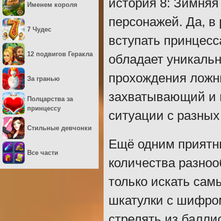
история 8: Зимняя
Именем короля
персонажей. Да, в 
7 Чудес
вступать принцесс
12 подвигов Геракла
обладает уникаль
прохождения ложны
За гранью
захватывающий и г
Полцарства за
принцессу
ситуации с разных
Стильные девчонки
Ещё одним приятн
Все части
количества разноо
только искать сам
шкатулки с шифро
стрелять из балли