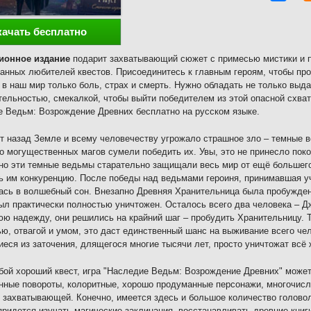
качать бесплатно
ионное издание
подарит захватывающий сюжет с примесью мистики и 
анных любителей квестов. Присоединитесь к главным героям, чтобы про
 в наш мир только боль, страх и смерть. Нужно обладать не только вы
ельностью, смекалкой, чтобы выйти победителем из этой опасной схва
 Ведьм: Возрождение Древних бесплатно на русском языке.
т назад Земле и всему человечеству угрожало страшное зло – темные 
о могущественных магов сумели победить их. Увы, это не принесло пок
но эти темные ведьмы старательно защищали весь мир от ещё большего 
ь им конкуренцию. После победы над ведьмами героиня, принимавшая уч
ась в волшебный сон. Внезапно Древняя Хранительница была пробужде
был практически полностью уничтожен. Осталось всего два человека – Д
ю надежду, они решились на крайний шаг – пробудить Хранительницу. Т
ю, отвагой и умом, это даст единственный шанс на выживание всего че
еся из заточения, длящегося многие тысячи лет, просто уничтожат всё 
бой хороший квест, игра "Наследие Ведьм: Возрождение Древних" може
ные повороты, колоритные, хорошо продуманные персонажи, многочисле
 захватывающей. Конечно, имеется здесь и большое количество голово
придется изучать магические заклинания, восстанавливать древние книг