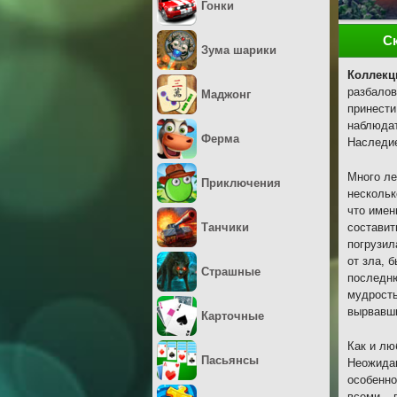
Гонки
С
Зума шарики
Коллекц
разбалов
Маджонг
принести
наблюдат
Ферма
Наследие
Много ле
Приключения
нескольк
что имен
Танчики
составит
погрузил
от зла, 
Страшные
последню
мудрость
вырвавши
Карточные
Как и лю
Пасьянсы
Неожидан
особенно
всеми – 