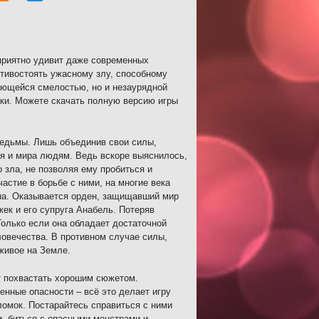
приятно удивит даже современных
тивостоять ужасному злу, способному
дающейся смелостью, но и незаурядной
тки. Можете скачать полную версию игры
ведьмы. Лишь объединив свои силы,
оя и мира людям. Ведь вскоре выяснилось,
зла, не позволяя ему пробиться и
астие в борьбе с ними, на многие века
на. Оказывается орден, защищавший мир
жек и его супруга Анабель. Потеряв
олько если она обладает достаточной
ловечества. В противном случае силы,
живое на Земле.
т похвастать хорошим сюжетом.
нные опасности – всё это делает игру
ломок. Постарайтесь справиться с ними
и, биться с опасными монстрами и