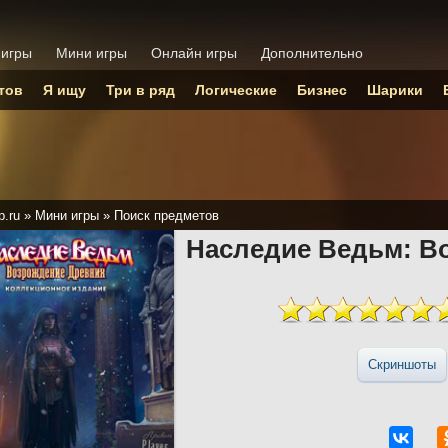
 игры
Мини игры
Онлайн игры
Дополнительно
тов
Я ищу
Три в ряд
Логические
Бизнес
Шарики
p.ru
»
Мини игры
»
Поиск предметов
Наследие Ведьм: В
Скриншоты