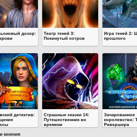
ьоновый дозор:
Театр теней 3:
Игра теней 2: 
крови
Покинутый остров
прошлого
вский детектив:
Страшные сказки 14:
Зачарованное
щение
Путешественник во
королевство: 
ссы
времени
Ривершира
и мнения