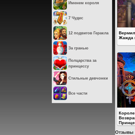
Именем короля
7 Чудес
Вермил
12 подвигов Геракла
Жажда 
За гранью
Полцарства за
принцессу
Стильные девчонки
Все части
Короле
Возвра
Принце
Отзывы 