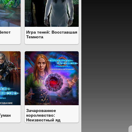
Шепот
Игра теней: Восставшая
Темнота
Зачарованное
Туман
королевство:
Неизвестный яд