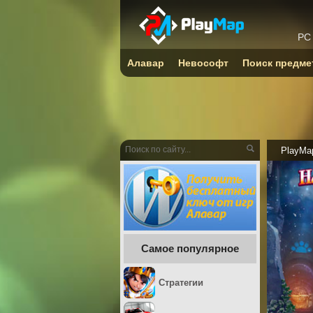
PC
Алавар
Невософт
Поиск предме
PlayMa
Самое популярное
Стратегии