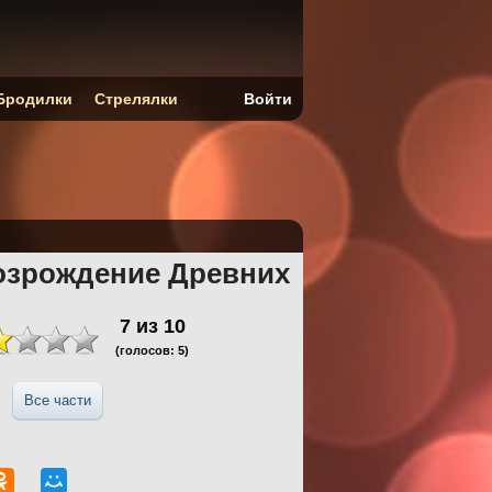
Бродилки
Стрелялки
Войти
озрождение Древних
7
из
10
(голосов:
5
)
Все части