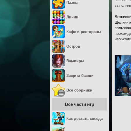
Пазлы
выполнят
Возникли
Линии
Щелкните
пользова
Кафе и рестораны
прохожде
необход
Остров
Вампиры
Защита башни
Все сборники
Все части игр
Как достать соседа