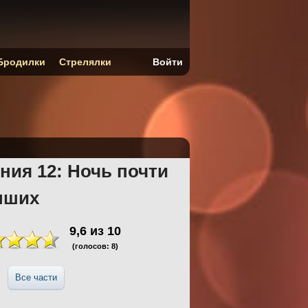
Бродилки
Стрелялки
Войти
ния 12: Ночь почти
пших
9,6
из
10
(голосов:
8
)
Все части