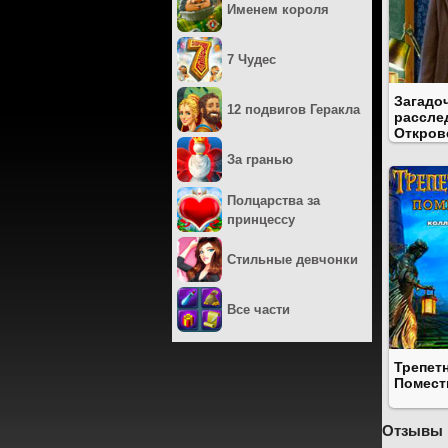
Именем короля
7 Чудес
Загадо
12 подвигов Геракла
рассле
Откров
За гранью
Полцарства за
принцессу
Стильные девчонки
Все части
Трепет
Помест
Отзывы 