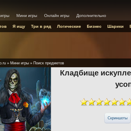
 игры
Мини игры
Онлайн игры
Дополнительно
тов
Я ищу
Три в ряд
Логические
Бизнес
Шарики
p.ru
»
Мини игры
»
Поиск предметов
Кладбище искупле
усо
Скриншоты