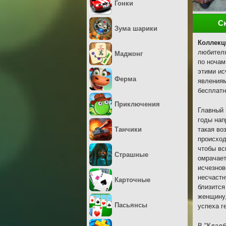
Гонки
С
Зума шарики
Коллекц
любителя
Маджонг
по ночам
этими ис
Ферма
явлениям
бесплатн
Приключения
Главный 
годы нап
Танчики
такая во
происход
чтобы вс
Страшные
омрачает
исчезнов
несчастн
Карточные
близится
женщину,
Пасьянсы
успеха г
В "Кладб