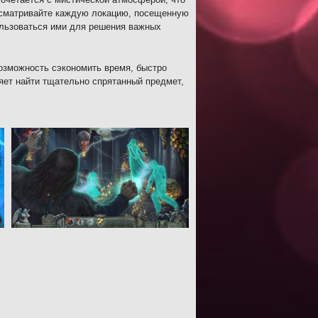
сматривайте каждую локацию, посещенную
ользоваться ими для решения важных
возможность сэкономить время, быстро
яет найти тщательно спрятанный предмет,