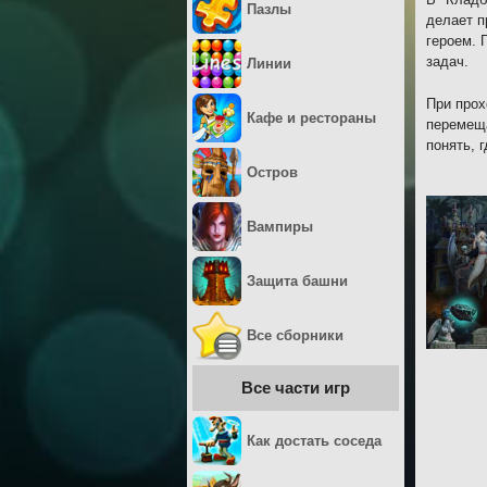
Пазлы
делает 
героем. 
задач.
Линии
При прох
Кафе и рестораны
перемеща
понять, 
Остров
Вампиры
Защита башни
Все сборники
Все части игр
Как достать соседа