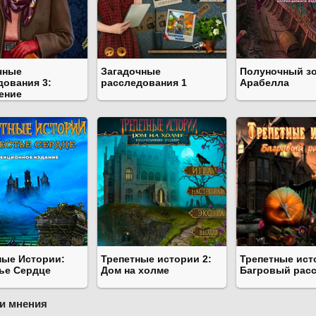
чные
Загадочные
Полуночный зо
дования 3:
расследования 1
Арабелла
ение
ные Истории:
Трепетные истории 2:
Трепетные ист
ье Сердце
Дом на холме
Багровый рас
и мнения