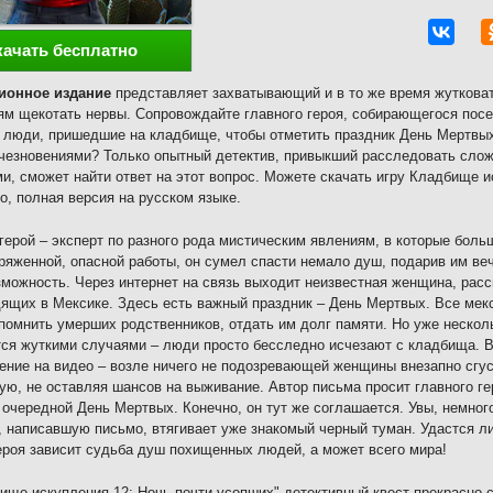
качать бесплатно
ионное издание
представляет захватывающий и в то же время жутковат
м щекотать нервы. Сопровождайте главного героя, собирающегося посе
 люди, пришедшие на кладбище, чтобы отметить праздник День Мертвых
чезновениями? Только опытный детектив, привыкший расследовать слож
и, сможет найти ответ на этот вопрос. Можете скачать игру Кладбище и
о, полная версия на русском языке.
герой – эксперт по разного рода мистическим явлениям, в которые боль
ряженной, опасной работы, он сумел спасти немало душ, подарив им ве
зможность. Через интернет на связь выходит неизвестная женщина, расс
ящих в Мексике. Здесь есть важный праздник – День Мертвых. Все мек
помнить умерших родственников, отдать им долг памяти. Но уже нескол
ся жуткими случаями – люди просто бесследно исчезают с кладбища. В
ение на видео – возле ничего не подозревающей женщины внезапно сгус
ую, не оставляя шансов на выживание. Автор письма просит главного ге
 очередной День Мертвых. Конечно, он тут же соглашается. Увы, немного
 написавшую письмо, втягивает уже знакомый черный туман. Удастся ли
ероя зависит судьба душ похищенных людей, а может всего мира!
ище искупления 12: Ночь почти усопших" детективный квест прекрасно 