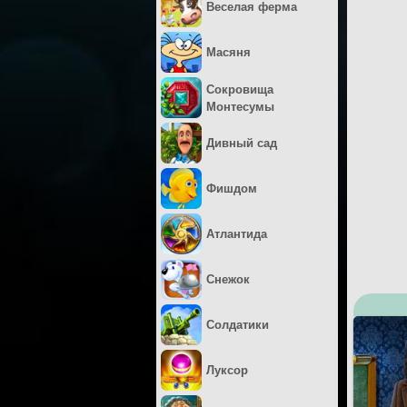
Веселая ферма
Масяня
Сокровища
Монтесумы
Дивный сад
Фишдом
Атлантида
Снежок
Солдатики
Луксор