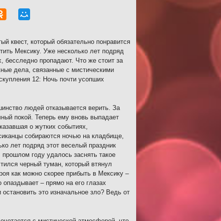
ый квест, который обязательно понравится
тить Мексику. Уже несколько лет подряд
, бесследно пропадают. Что же стоит за
ные дела, связанные с мистическими
скупления 12: Ночь почти усопших
шинство людей отказывается верить. За
чный покой. Теперь ему вновь выпадает
казавшая о жутких событиях,
сиканцы собираются ночью на кладбище,
ько лет подряд этот веселый праздник
 прошлом году удалось заснять такое
тился черный туман, который втянул
роя как можно скорее прибыть в Мексику –
 опаздывает – прямо на его глазах
 остановить это изначальное зло? Ведь от
сочетается с мистической атмосферой, что