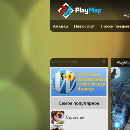
PC
Алавар
Невософт
Поиск предме
PlayMa
Самое популярное
Стратегии