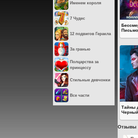
Именем короля
7 Чудес
Бессме
Письмо
12 подвигов Геракла
За гранью
Полцарства за
принцессу
Стильные девчонки
Все части
Тайны 
Черный
Отзывы 