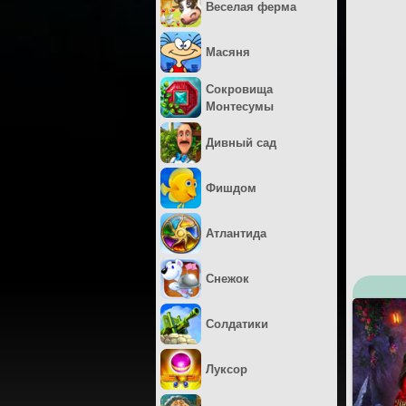
Веселая ферма
Масяня
Сокровища
Монтесумы
Дивный сад
Фишдом
Атлантида
Снежок
Солдатики
Луксор