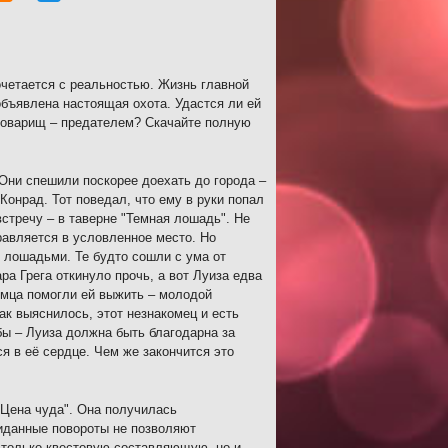
очетается с реальностью. Жизнь главной
объявлена настоящая охота. Удастся ли ей
 товарищ – предателем? Скачайте полную
 Они спешили поскорее доехать до города –
Конрад. Тот поведал, что ему в руки попал
встречу – в таверне "Темная лошадь". Не
равляется в условленное место. Но
 лошадьми. Те будто сошли с ума от
ра Грега откинуло прочь, а вот Луиза едва
омца помогли ей выжить – молодой
ак выяснилось, этот незнакомец и есть
бы – Луиза должна быть благодарна за
я в её сердце. Чем же закончится это
 Цена чуда". Она получилась
иданные повороты не позволяют
е только квестовую составляющую, но и