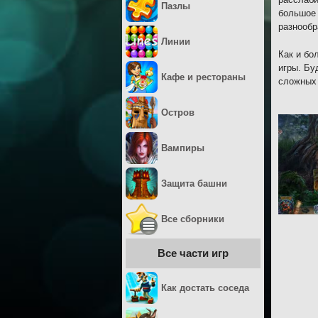
Пазлы
большое 
разнообр
Линии
Как и бо
игры. Бу
Кафе и рестораны
сложных 
Остров
Вампиры
Защита башни
Все сборники
Все части игр
Как достать соседа