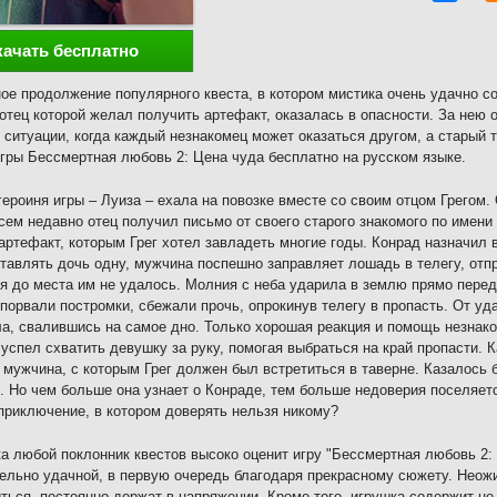
качать бесплатно
ое продолжение популярного квеста, в котором мистика очень удачно с
 отец которой желал получить артефакт, оказалась в опасности. За нею 
 ситуации, когда каждый незнакомец может оказаться другом, а старый
гры Бессмертная любовь 2: Цена чуда бесплатно на русском языке.
героиня игры – Луиза – ехала на повозке вместе со своим отцом Грегом.
сем недавно отец получил письмо от своего старого знакомого по имени 
артефакт, которым Грег хотел завладеть многие годы. Конрад назначил 
тавлять дочь одну, мужчина поспешно заправляет лошадь в телегу, отп
я до места им не удалось. Молния с неба ударила в землю прямо перед
 порвали постромки, сбежали прочь, опрокинув телегу в пропасть. От уда
ла, свалившись на самое дно. Только хорошая реакция и помощь незнак
успел схватить девушку за руку, помогая выбраться на край пропасти. К
 мужчина, с которым Грег должен был встретиться в таверне. Казалось 
. Но чем больше она узнает о Конраде, тем больше недоверия поселяетс
приключение, в котором доверять нельзя никому?
а любой поклонник квестов высоко оценит игру "Бессмертная любовь 2:
ельно удачной, в первую очередь благодаря прекрасному сюжету. Неож
ться, постоянно держат в напряжении. Кроме того, игрушка содержит н