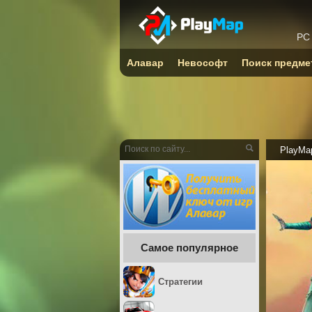
PC
Алавар
Невософт
Поиск предме
PlayMa
Самое популярное
Стратегии