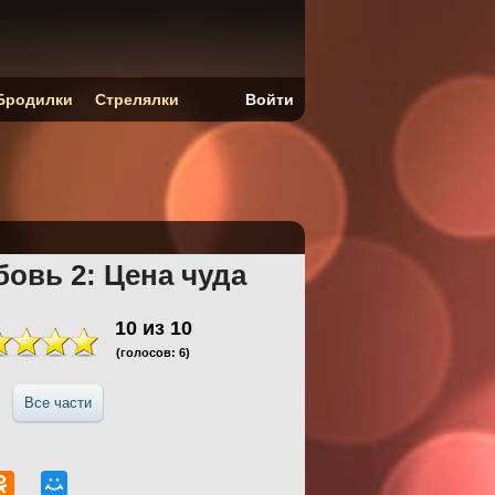
Бродилки
Стрелялки
Войти
овь 2: Цена чуда
10
из
10
(голосов:
6
)
Все части