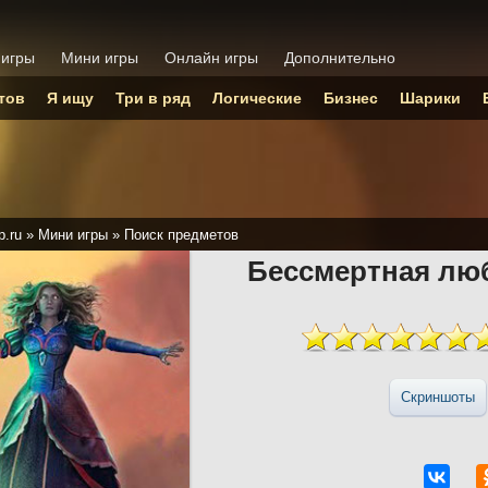
 игры
Мини игры
Онлайн игры
Дополнительно
тов
Я ищу
Три в ряд
Логические
Бизнес
Шарики
p.ru
»
Мини игры
»
Поиск предметов
Бессмертная люб
Скриншоты