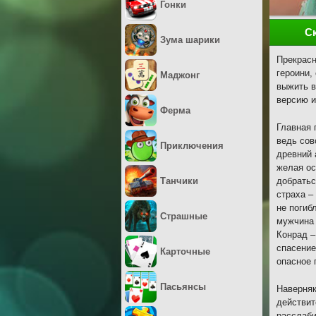
Гонки
С
Зума шарики
Прекрасн
героини,
Маджонг
выжить в
версию и
Ферма
Главная 
ведь сов
Приключения
древний 
желая ос
Танчики
добратьс
страха –
не погиб
Страшные
мужчина 
Конрад –
спасение
Карточные
опасное 
Пасьянсы
Наверняк
действит
расслаби