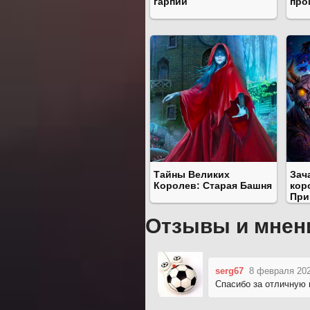
гарпий
про
Тайны Великих
Зач
Королев: Старая Башня
кор
При
Отзывы и мнен
serg67
8 февраля 202
Спасибо за отличную 