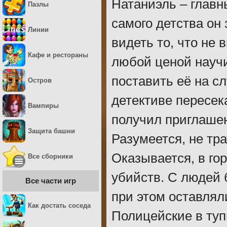
Натаниэль – главн
Пазлы
самого детства он
Линии
видеть то, что не
Кафе и рестораны
любой ценой научи
поставить её на с
Остров
детективе пересек
Вампиры
получил приглашен
Защита башни
Разумеется, не тр
Оказывается, в го
Все сборники
убийств. С людей 
Все части игр
при этом оставлял
Как достать соседа
Полицейские в туп