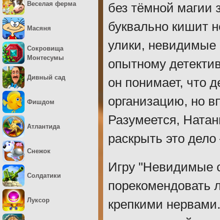
Веселая ферма
без тёмной магии 
буквально кишит н
Масяня
улики, невидимые
Сокровища
Монтесумы
опытному детектив
Дивный сад
он понимает, что 
организацию, но в
Фишдом
Разумеется, Натани
Атлантида
раскрыть это дело 
Снежок
Игру "Невидимые 
Солдатики
порекомендовать 
Луксор
крепкими нервами.