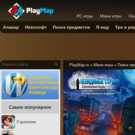
PC игры
Мини игры
Он
Алавар
Невософт
Поиск предметов
Я ищу
Три в ря
PlayMap.ru
»
Мини игры
»
Поиск пр
Самое популярное
Стратегии