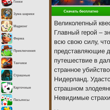
Гонки
Скачать бесплатно
Зума шарики
Великолепный квес
Маджонг
Главный герой – з
Ферма
всю свою силу, чт
представляющие дл
Приключения
путешествие в дал
Танчики
странное убийство
Страшные
Нидерланд. Удастс
страшном злодеян
Карточные
Невидимые страхи:
Пасьянсы