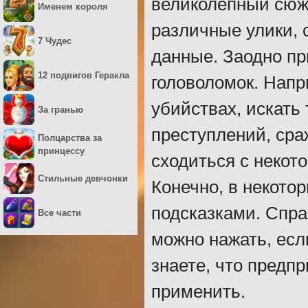
великолепный сюже
Именем короля
различные улики, 
7 Чудес
данные. Заодно пр
12 подвигов Геракла
головоломок. Напр
убийствах, искать
За гранью
преступлений, сра
Полцарства за
принцессу
сходиться с некот
Стильные девчонки
Конечно, в некото
подсказками. Спра
Все части
можно нажать, есл
знаете, что предпр
применить.