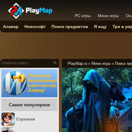
PC игры
Мини игры
Он
Алавар
Невософт
Поиск предметов
Я ищу
Три в ря
PlayMap.ru
»
Мини игры
»
Поиск пр
Самое популярное
Стратегии