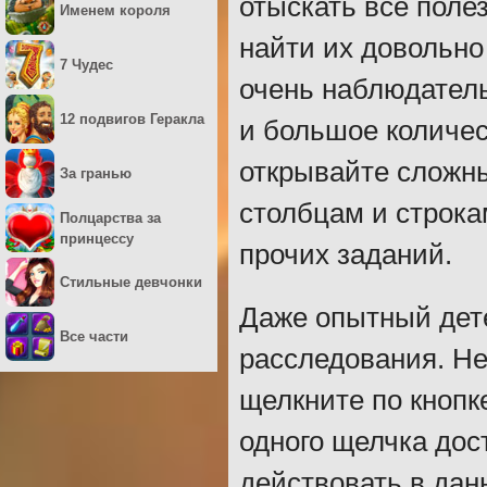
отыскать все поле
Именем короля
найти их довольно
7 Чудес
очень наблюдатель
12 подвигов Геракла
и большое количес
открывайте сложны
За гранью
столбцам и строка
Полцарства за
принцессу
прочих заданий.
Стильные девчонки
Даже опытный дете
Все части
расследования. Не
щелкните по кнопк
одного щелчка дост
действовать в дан