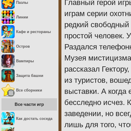
Главный герой игр
Пазлы
играм серии охотн
Линии
редкий свободный 
Кафе и рестораны
простой человек. 
Раздался телефонн
Остров
Музея мистицизма
Вампиры
рассказал Гектору,
Защита башни
из туристов, воше
выставки. А когда 
Все сборники
бесследно исчез. 
Все части игр
заведении, но всег
Как достать соседа
лишь для того, чт