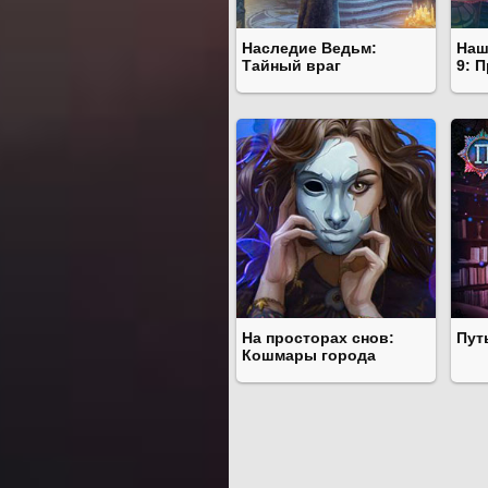
Наследие Ведьм:
Наш
Тайный враг
9: 
На просторах снов:
Пут
Кошмары города