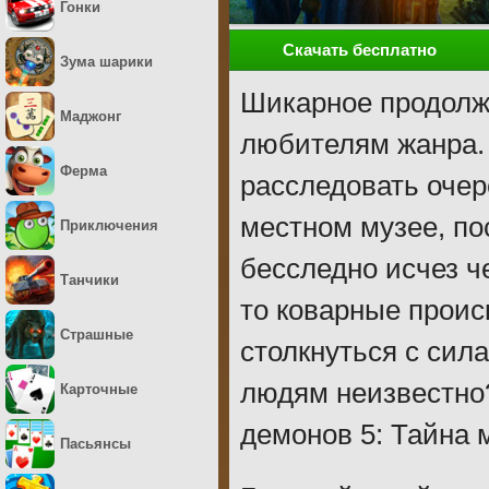
Гонки
Скачать бесплатно
Зума шарики
Шикарное продолж
Маджонг
любителям жанра. 
Ферма
расследовать очер
местном музее, п
Приключения
бесследно исчез че
Танчики
то коварные проис
Страшные
столкнуться с сил
людям неизвестно
Карточные
демонов 5: Тайна 
Пасьянсы