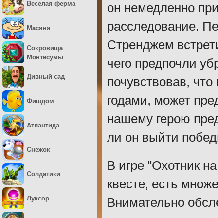
Веселая ферма
он немедленно при
расследование. Пе
Масяня
Стренджем встрети
Сокровища
Монтесумы
чего предпочли уб
Дивный сад
почувствовав, что
годами, может пре
Фишдом
нашему герою пре
Атлантида
ли он выйти побед
Снежок
В игре "Охотник на
Солдатики
квесте, есть множ
Луксор
Внимательно обсл