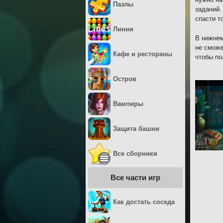
Пазлы
заданий.
спасти т
Линии
В нижнем
не сможе
Кафе и рестораны
чтобы по
Остров
Вампиры
Защита башни
Все сборники
Все части игр
Как достать соседа