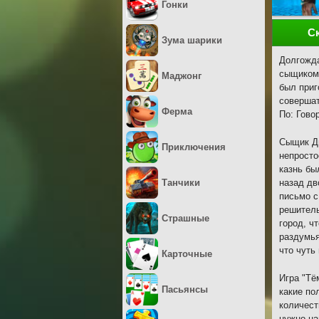
Гонки
С
Зума шарики
Долгожда
сыщиком 
Маджонг
был приг
совершат
Ферма
По: Гово
Сыщик Дю
Приключения
непросто
казнь бы
Танчики
назад дв
письмо с
решитель
Страшные
город, ч
раздумья
что чуть
Карточные
Игра "Тё
Пасьянсы
какие по
количест
нужно на