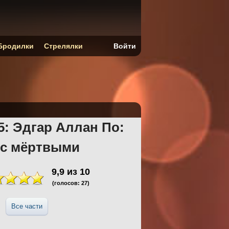
Бродилки
Стрелялки
Войти
5: Эдгар Аллан По:
 с мёртвыми
9,9
из
10
(голосов:
27
)
Все части