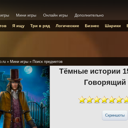
 игры
Мини игры
Онлайн игры
Дополнительно
тов
Я ищу
Три в ряд
Логические
Бизнес
Шарики
p.ru
»
Мини игры
»
Поиск предметов
Тёмные истории 1
Говорящий
Скриншоты