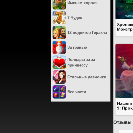
Именем короля
7 Чудес
Хроник
Монстр
12 подвигов Геракла
За гранью
Полцарства за
принцессу
Стильные девчонки
Все части
Нашепт
9: Прок
Отзывы 