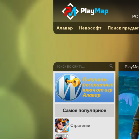
PC
Алавар
Невософт
Поиск предме
PlayMa
Самое популярное
Стратегии