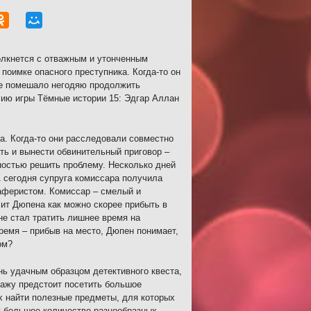
олкнется с отважным и утонченным
оимке опасного преступника. Когда-то он
 не помешало негодяю продолжить
сию игры Тёмные истории 15: Эдгар Аллан
а. Когда-то они расследовали совместно
ть и вынести обвинительный приговор –
ностью решить проблему. Несколько дней
 сегодня супруга комиссара получила
 аферистом. Комиссар – смелый и
ит Дюпена как можно скорее прибыть в
не стал тратить лишнее время на
ремя – прибыв на место, Дюпен понимает,
ом?
нь удачным образцом детективного квеста,
ажу предстоит посетить большое
их найти полезные предметы, для которых
у большое количество разнообразных