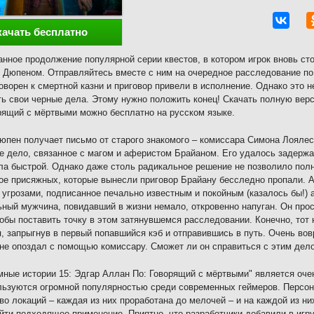
качать бесплатно
нное продолжение популярной серии квестов, в котором игрок вновь ст
Дюпеном. Отправляйтесь вместе с ним на очередное расследование по п
оворен к смертной казни и приговор привели в исполнение. Однако это
ь свои черные дела. Этому нужно положить конец! Скачать полную вер
рящий с мёртвыми можно бесплатно на русском языке.
пен получает письмо от старого знакомого – комиссара Симона Лоялес
е дело, связанное с магом и аферистом Брайаном. Его удалось задержа
ла быстрой. Однако даже столь радикальное решение не позволило пол
ое присяжных, которые вынесли приговор Брайану бесследно пропали. А
 угрозами, подписанное печально известным и покойным (казалось бы!)
ный мужчина, повидавший в жизни немало, откровенно напуган. Он прос
тобы поставить точку в этом затянувшемся расследовании. Конечно, тот 
, запрыгнув в первый попавшийся кэб и отправившись в путь. Очень вов
 не опоздал с помощью комиссару. Сможет ли он справиться с этим дел
мные истории 15: Эдгар Аллан По: Говорящий с мёртвыми" является оче
льзуются огромной популярностью среди современных геймеров. Персон
во локаций – каждая из них проработана до мелочей – и на каждой из н
йти подходящее применение. Приятно, что разработчики добавили в игр