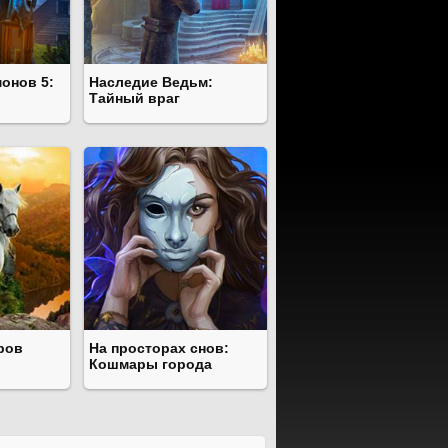
онов 5:
Наследие Ведьм:
Тайный враг
ров
На просторах снов:
Кошмары города