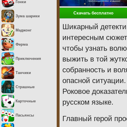
Гонки
Скачать бесплатно
Зума шарики
Шикарный детектив
Маджонг
интересным сюжет
Ферма
чтобы узнать волю
выжить в той жутк
Приключения
собранность и вол
Танчики
опасной ситуации.
Страшные
Роковое доказател
русском языке.
Карточные
Пасьянсы
Главный герой про