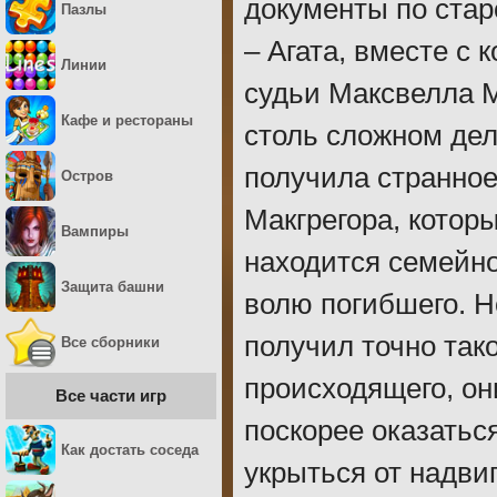
документы по стар
Пазлы
– Агата, вместе с 
Линии
судьи Максвелла М
Кафе и рестораны
столь сложном дел
получила странное
Остров
Макгрегора, которы
Вампиры
находится семейн
Защита башни
волю погибшего. Н
получил точно так
Все сборники
происходящего, он
Все части игр
поскорее оказатьс
Как достать соседа
укрыться от надви