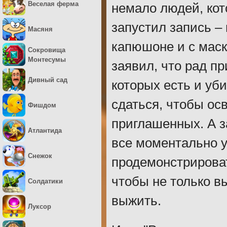
Веселая ферма
немало людей, кот
запустил запись –
Масяня
капюшоне и с маск
Сокровища
Монтесумы
заявил, что рад п
Дивный сад
которых есть и уб
сдаться, чтобы ос
Фишдом
приглашенных. А за
Атлантида
все моментально у
Снежок
продемонстрироват
чтобы не только вы
Солдатики
выжить.
Луксор