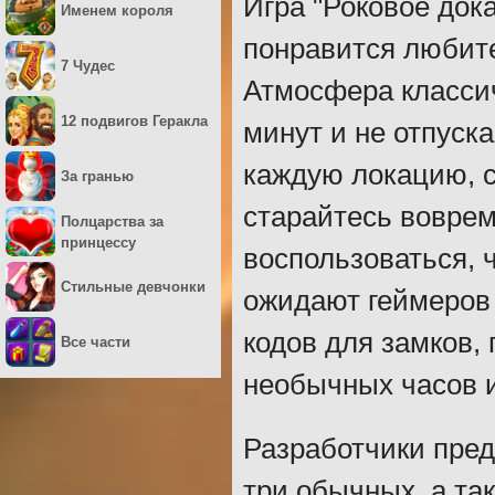
Игра "Роковое док
Именем короля
понравится любит
7 Чудес
Атмосфера классич
12 подвигов Геракла
минут и не отпуск
каждую локацию, 
За гранью
старайтесь воврем
Полцарства за
принцессу
воспользоваться, 
Стильные девчонки
ожидают геймеров
кодов для замков,
Все части
необычных часов и
Разработчики пред
три обычных, а та