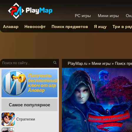
PC игры
Мини игры
Он
Алавар
Невософт
Поиск предметов
Я ищу
Три в ря
PlayMap.ru
»
Мини игры
»
Поиск пр
Самое популярное
Стратегии