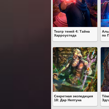
Театр теней 4: Тайна
Алы
Харроустеда
по 
Секретная экспедиция
Тём
18: Дар Нептуна
Эдг