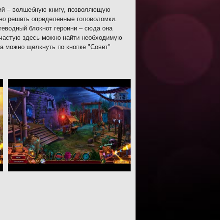
рий – волшебную книгу, позволяющую
но решать определенные головоломки.
теводный блокнот героини – сюда она
Зачастую здесь можно найти необходимую
а можно щелкнуть по кнопке "Совет"