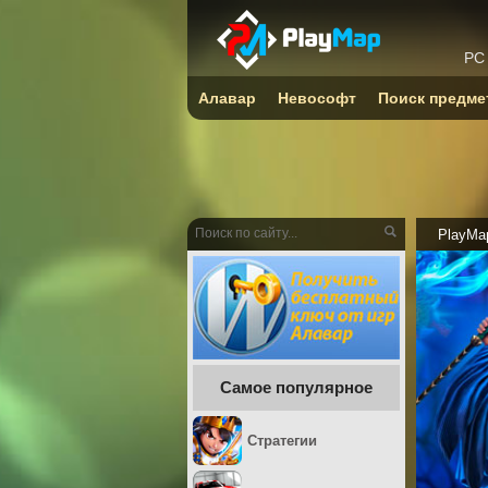
PC
Алавар
Невософт
Поиск предме
PlayMa
Самое популярное
Стратегии