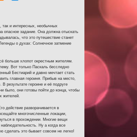
, так и интересных, необычных
на опасное задание. Она должна отыскать
адывалась, что это путешествие станет
Легенды о духах: Солнечное затмение
всё больше хлопот окрестным жителям.
лему. Вот только Паскаль бесследно
енный Бестиарий и давно мечтает стать
вить главная героиня. Прибыв на место,
 В результате героине и её подруге
и было, они готовы пойти до конца, чтобы
х жителей.
Его действие разворачивается в
Посещайте многочисленные локации,
нуться в прохождении. Многие вещи
наблюдательность. Ну а когда все
ю сделать это бывает совсем не легко!