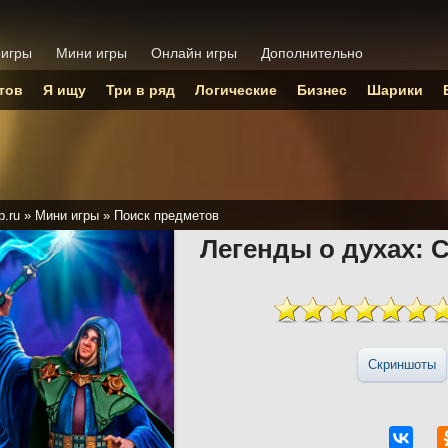
 игры
Мини игры
Онлайн игры
Дополнительно
тов
Я ищу
Три в ряд
Логические
Бизнес
Шарики
p.ru
»
Мини игры
»
Поиск предметов
Легенды о духах: 
Скриншоты