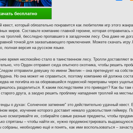
качать бесплатно
 квест, который обязательно понравится как любителям игр этого жанра
ных миров. Составьте компанию главной героине, которая отправилась 
 на троллей, бесследно пропавшего в загадочном лесу. Она даже не дог
равной точкой для захватывающего приключения. Можете скачать игру 
о, полная версия на русском языке.
нее время неспокойно стало в таинственном лесу. Тролли доставляют 
ельно, что Орден отправил сюда опытного охотника, чтобы решить проб
Следом отправили девушку по имени Эвелин – она претендует на собств
рдена. Но она может не справиться, поэтому компанию ей должна соста
едва не погибла из-за оборвавшейся подвесной переправы через ущелье.
ришлось разделиться. К каким последствиям это приведет? Как бы там н
 старого друга, а заодно решить проблему нападения троллей на местны
генды о духах: Солнечное затмение" это действительно удачный квест. 
ном мире, изучение которого доставит немало удовольствия геймеру. 
ьно осматривайте их, собирайте самые разные предметы, чтобы продви
ко спрятаны – чтобы найти их, нужно продемонстрировать выдающуюся 
 собраны, необходимо ещё и понять, как ими воспользоваться – зачасту