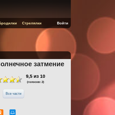
Бродилки
Стрелялки
Войти
Солнечное затмение
9,5
из
10
(голосов:
2
)
Все части