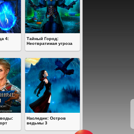
ца 4:
Тайный Город:
Неотвратимая угроза
 воды:
Наследие: Остров
орт
ведьмы 3