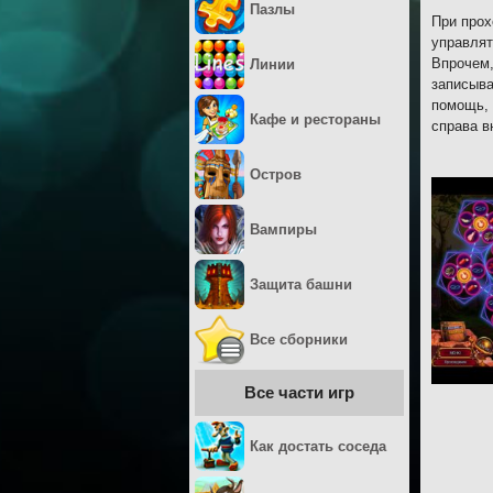
Пазлы
При прох
управлят
Впрочем,
Линии
записыва
помощь, 
Кафе и рестораны
справа в
Остров
Вампиры
Защита башни
Все сборники
Все части игр
Как достать соседа