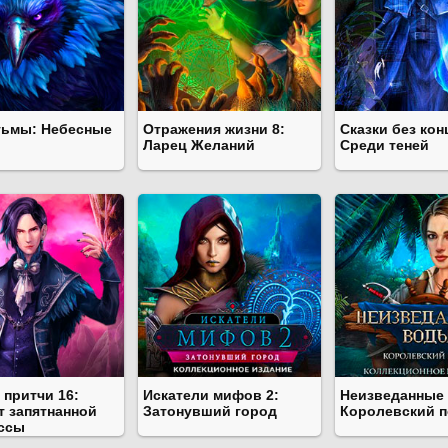
тьмы: Небесные
Отражения жизни 8:
Сказки без кон
Ларец Желаний
Среди теней
 притчи 16:
Искатели мифов 2:
Неизведанные
т запятнанной
Затонувший город
Королевский п
ссы