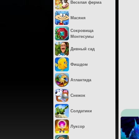
Веселая ферма
Масяня
Сокровища
Монтесумы
Дивный сад
Фишдом
Атлантида
Снежок
Солдатики
Луксор