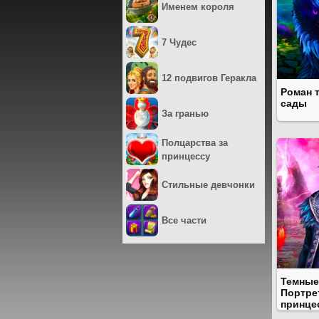
Именем короля
7 Чудес
12 подвигов Геракла
Роман 
cады
За гранью
Полцарства за
принцессу
Стильные девчонки
Все части
Темные
Портре
принце