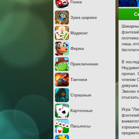
Гонки
С
Зума шарики
Шикарный
фэнтезий
Маджонг
охотника
лишь отп
Ферма
бесплатн
В послед
Приключения
Неудивит
пропал. 
Танчики
членом О
девушка 
Эвелин п
Страшные
отыскать
Игра "Ле
Карточные
фэнтезий
внимател
Пасьянсы
хорошень
предметы