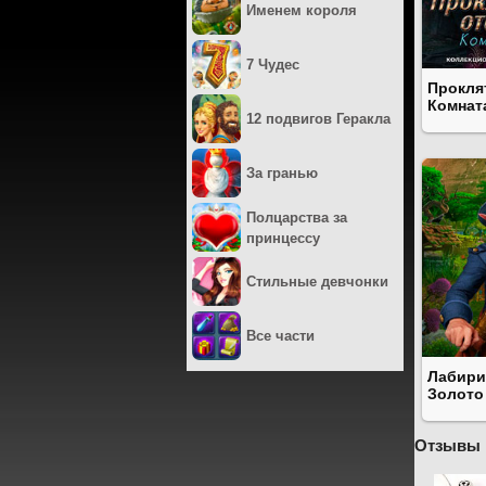
Именем короля
7 Чудес
Прокля
Комнат
12 подвигов Геракла
За гранью
Полцарства за
принцессу
Стильные девчонки
Все части
Лабири
Золото
Отзывы 