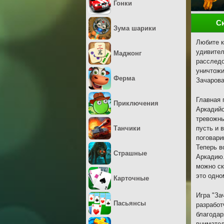
Гонки
С
Зума шарики
Любите к
удивител
Маджонг
расследо
уничтожи
Ферма
Зачарова
Главная 
Приключения
Аркадийс
тревожны
Танчики
пусть и 
поговари
Теперь в
Страшные
Аркадию.
можно ск
это одно
Карточные
Игра "За
Пасьянсы
разработ
благодар
внимател