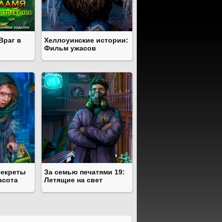
Враг в
Хеллоуинские истории:
Фильм ужасов
секреты
За семью печатями 19:
асота
Летящие на свет