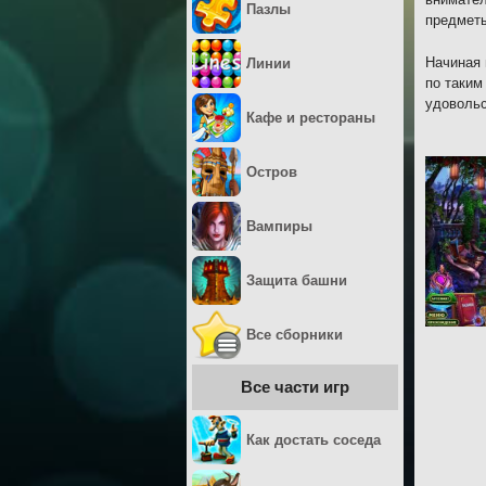
Пазлы
предметы
Начиная 
Линии
по таким
удовольс
Кафе и рестораны
Остров
Вампиры
Защита башни
Все сборники
Все части игр
Как достать соседа