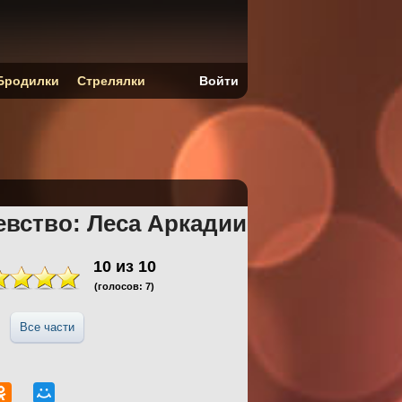
Бродилки
Стрелялки
Войти
евство: Леса Аркадии
10
из
10
(голосов:
7
)
Все части