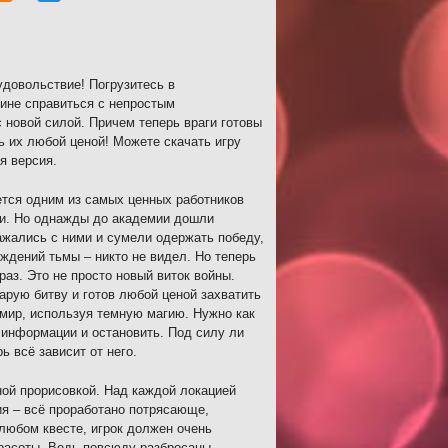
удовольствие! Погрузитесь в
оине справиться с непростым
 новой силой. Причем теперь враги готовы
ь их любой ценой! Можете скачать игру
я версия.
ется одним из самых ценных работников
ми. Но однажды до академии дошли
ажались с ними и сумели одержать победу,
ождений тьмы – никто не видел. Но теперь
раз. Это не просто новый виток войны.
арую битву и готов любой ценой захватить
 мир, используя темную магию. Нужно как
е информации и остановить. Под силу ли
ь всё зависит от него.
ной прорисовкой. Над каждой локацией
ия – всё проработано потрясающе,
любом квесте, игрок должен очень
красоты. Ведь повсюду разбросаны