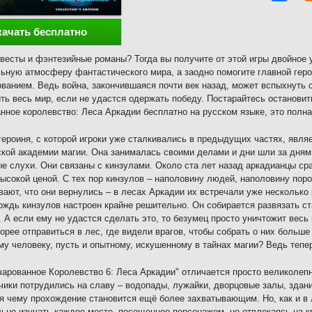
качать бесплатно
весты и фэнтезийные романы? Тогда вы получите от этой игры двойное 
ьную атмосферу фантастического мира, а заодно помогите главной гер
ванием. Ведь война, закончившаяся почти век назад, может вспыхнуть с
ть весь мир, если не удастся одержать победу. Постарайтесь остановит
нное королевство: Леса Аркадии бесплатно на русском языке, это полна
героиня, с которой игроки уже сталкивались в предыдущих частях, явля
кой академии магии. Она занималась своими делами и дни шли за дня
е слухи. Они связаны с кинзулами. Около ста лет назад аркадианцы ср
высокой ценой. С тех пор кинзулов – наполовину людей, наполовину пор
вают, что они вернулись – в лесах Аркадии их встречали уже несколько 
ождь кинзулов настроен крайне решительно. Он собирается развязать ст
 А если ему не удастся сделать это, то безумец просто уничтожит весь
орее отправиться в лес, где видели врагов, чтобы собрать о них больш
му человеку, пусть и опытному, искушенному в тайнах магии? Ведь тепер
чарованное Королевство 6: Леса Аркадии" отличается просто великолеп
чики потрудились на славу – водопады, лужайки, дворцовые залы, здан
я чему прохождение становится ещё более захватывающим. Но, как и в 
ьно изучать каждое место, посещенное персонажем, не отвлекаясь на 