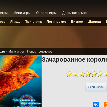
 игры
Мини игры
Онлайн игры
Дополнительно
тов
Я ищу
Три в ряд
Логические
Бизнес
Шарики
p.ru
»
Мини игры
»
Поиск предметов
Зачарованное корол
Скриншоты