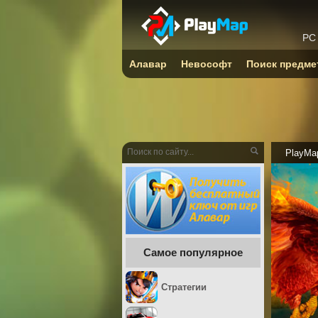
PC
Алавар
Невософт
Поиск предме
PlayMa
Самое популярное
Стратегии