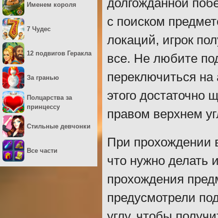
долгожданной побе
Именем короля
с поиском предмет
7 Чудес
локаций, игрок по
12 подвигов Геракла
все. Не любите по
переключиться на 
За гранью
этого достаточно 
Полцарства за
принцессу
правом верхнем уг
Стильные девчонки
При прохождении в
Все части
что нужно делать 
прохождения предм
предусмотрели под
углу, чтобы получ