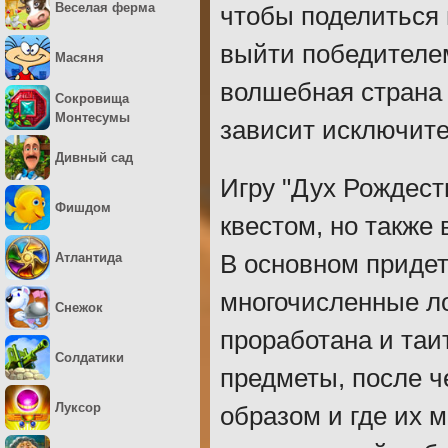
Веселая ферма
чтобы поделиться 
выйти победителем
Масяня
волшебная страна 
Сокровища
Монтесумы
зависит исключите
Дивный сад
Игру "Дух Рождест
Фишдом
квестом, но также
Атлантида
В основном приде
многочисленные ло
Снежок
проработана и таи
Солдатики
предметы, после ч
Луксор
образом и где их 