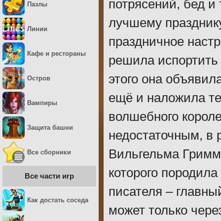
потрясений, бед и 
Пазлы
лучшему празднику 
Линии
праздничное настр
Кафе и рестораны
решила испортить 
этого она объявил
Остров
ещё и наложила т
Вампиры
волшебного короле
Защита башни
недостаточным, в 
Вильгельма Гримма
Все сборники
которого породила
Все части игр
писателя – главны
Как достать соседа
может только через