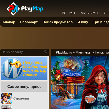
PC игры
Мини игры
Он
Алавар
Невософт
Поиск предметов
Я ищу
Три в ря
PlayMap.ru
»
Мини игры
»
Поиск пр
Самое популярное
Стратегии