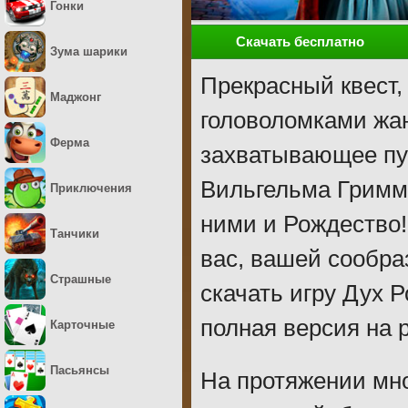
Гонки
Скачать бесплатно
Зума шарики
Прекрасный квест,
Маджонг
головоломками жан
Ферма
захватывающее пут
Вильгельма Гримм,
Приключения
ними и Рождество!
Танчики
вас, вашей сообра
Страшные
скачать игру Дух 
полная версия на 
Карточные
Пасьянсы
На протяжении мно