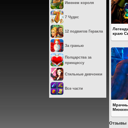
Именем короля
7 Чудес
Легенд
12 подвигов Геракла
краю С
За гранью
Полцарства за
принцессу
Стильные девчонки
Все части
Мрачны
Мюнхе
Отзывы 