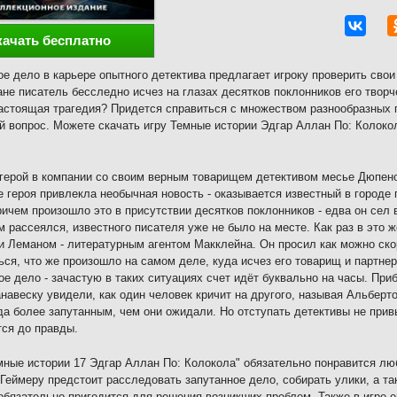
качать бесплатно
е дело в карьере опытного детектива предлагает игроку проверить свои
ане писатель бесследно исчез на глазах десятков поклонников его творч
астоящая трагедия? Придется справиться с множеством разнообразных г
й вопрос. Можете скачать игру Темные истории Эдгар Аллан По: Колоко
герой в компании со своим верным товарищем детективом месье Дюпеном
 героя привлекла необычная новость - оказывается известный в городе
ричем произошло это в присутствии десятков поклонников - едва он сел 
м рассеялся, известного писателя уже не было на месте. Как раз в это
Леманом - литературным агентом Макклейна. Он просил как можно ско
ься, что же произошло на самом деле, куда исчез его товарищ и партнер
ое дело - зачастую в таких ситуациях счет идёт буквально на часы. Приб
анавеску увидели, как один человек кричит на другого, называя Альберт
да более запутанным, чем они ожидали. Но отступать детективы не прив
ся до правды.
мные истории 17 Эдгар Аллан По: Колокола" обязательно понравится лю
 Геймеру предстоит расследовать запутанное дело, собирать улики, а 
обязательно пригодится для решения возникших проблем. Также в игре 