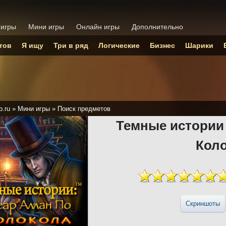
 игры
Мини игры
Онлайн игры
Дополнительно
тов
Я ищу
Три в ряд
Логические
Бизнес
Шарики
p.ru
»
Мини игры
»
Поиск предметов
Темные истории
Кол
Скриншоты