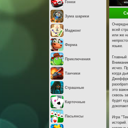
Гонки
С
Зума шарики
Очередно
всей стр
Маджонг
или же н
непросто
Ферма
языке.
Главный 
Приключения
Внимание
исчез. П
Танчики
когда ды
Джеффри 
разобрат
Страшные
это важн
сквозь з
будет ку
Карточные
докопают
Пасьянсы
Игра "Те
историй.
которых 