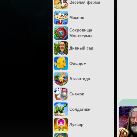
Веселая ферма
Масяня
Сокровища
Монтесумы
Дивный сад
Фишдом
Атлантида
Снежок
Солдатики
Луксор