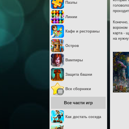
Пазлы
головоло
проходит
Линии
Конечно,
вороном 
Кафе и рестораны
карта - 
на нужну
Остров
Вампиры
Защита башни
Все сборники
Все части игр
Как достать соседа