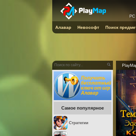
PC
Алавар
Невософт
Поиск предме
PlayMa
Самое популярное
Стратегии