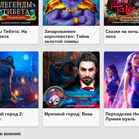
ы Тибета: На
Зачарованное
Сказки на ночь
вета
королевство: Тайна
леса
золотой лампы
й город 2:
Мрачный город: Вена
Персидские Но
н
Лунная вуаль
и мнения