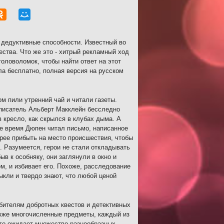
 дедуктивные способности. Известный во
ества. Что же это - хитрый рекламный ход
оловоломок, чтобы найти ответ на этот
ла бесплатно, полная версия на русском
 пили утренний чай и читали газеты.
 писатель Альберт Макклейн бесследно
в кресло, как скрылся в клубах дыма. А
 же время Дюпен читал письмо, написанное
рее прибыть на место происшествия, чтобы
. Разумеется, герои не стали откладывать
ыв к особняку, они заглянули в окно и
ом, и избивает его. Похоже, расследование
ыкли и твердо знают, что любой ценой
бителям добротных квестов и детективных
также многочисленные предметы, каждый из
его ожидает множество разнообразных