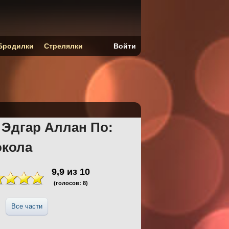
Бродилки
Стрелялки
Войти
 Эдгар Аллан По:
окола
9,9
из
10
(голосов:
8
)
Все части