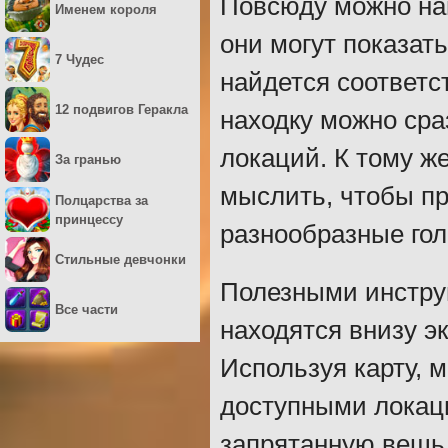
Повсюду можно на
Именем короля
они могут показат
7 Чудес
найдется соответс
12 подвигов Геракла
находку можно сраз
локаций. К тому ж
За гранью
мыслить, чтобы пр
Полцарства за
принцессу
разнообразные гол
Стильные девчонки
Полезными инструм
Все части
находятся внизу эк
Используя карту,
доступными локаци
запрятанную вещь 