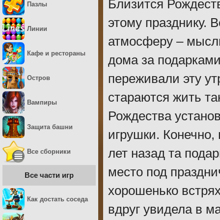
Близится Рождеств
Пазлы
этому празднику. 
Линии
атмосферу – мысль
Кафе и рестораны
дома за подарками
переживали эту ут
Остров
стараются жить та
Вампиры
Рождества установ
Защита башни
игрушки. Конечно, 
лет назад та пода
Все сборники
место под празднич
Все части игр
хорошенько встрях
Как достать соседа
вдруг увидела в м