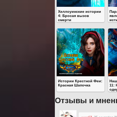
Хеллоуинские истории
Пар
4: Бросая вызов
явл
смерти
ист
Истории Крестной Феи:
Наш
Красная Шапочка
11:
оде
Отзывы и мнен