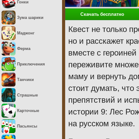
Гонки
Скачать бесплатно
Зума шарики
Квест не только п
Маджонг
но и расскажет кр
Ферма
вместе с героиней
переживите множе
Приключения
маму и вернуть до
Танчики
стоит думать, что 
Страшные
препятствий и исп
истории 9: Лес Ро
Карточные
на русском языке.
Пасьянсы