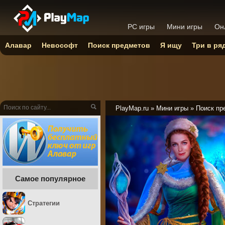
PC игры
Мини игры
Он
Алавар
Невософт
Поиск предметов
Я ищу
Три в ря
PlayMap.ru
»
Мини игры
»
Поиск пр
Самое популярное
Стратегии