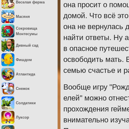
Веселая ферма
она просит о помо
домой. Что всё эт
Масяня
она не вернулась 
Сокровища
Монтесумы
найти ответы. Ну а
Дивный сад
в опасное путешес
освободить мать. 
Фишдом
семью счастье и р
Атлантида
Вообще игру "Рожд
Снежок
елей" можно отнес
Солдатики
прохождения гейме
Луксор
внимательно изуч