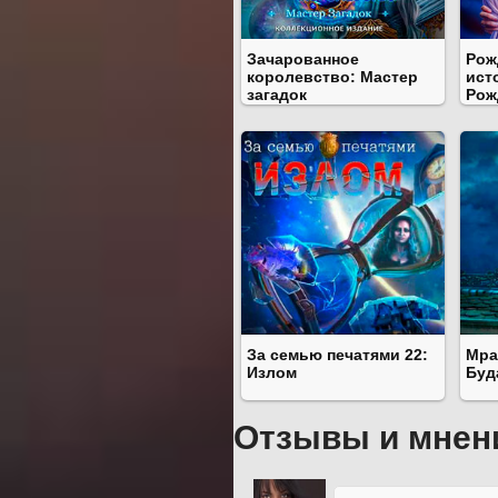
Зачарованное
Рож
королевство: Мастер
ист
загадок
Рож
За семью печатями 22:
Мра
Излом
Буд
Отзывы и мнен