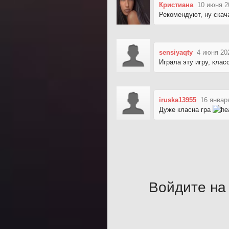
Кристиана
10 июня 2
Рекомендуют, ну скач
sensiyaqty
4 июня 20
Играла эту игру, клас
iruska13955
16 январ
Дуже класна гра
Войдите на 