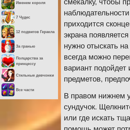
смекалку, чтобы п
Именем короля
наблюдательности 
7 Чудес
приходится сконце
12 подвигов Геракла
экрана появляется
нужно отыскать на
За гранью
всегда можно пере
Полцарства за
принцессу
вариант подойдет 
Стильные девчонки
предметов, предпо
Все части
В правом нижнем 
сундучок. Щелкните
или где искать тщ
помощь может пот