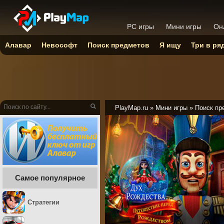
PC игры
Мини игры
Он
Алавар
Невософт
Поиск предметов
Я ищу
Три в ря
PlayMap.ru
»
Мини игры
»
Поиск пр
Самое популярное
Стратегии