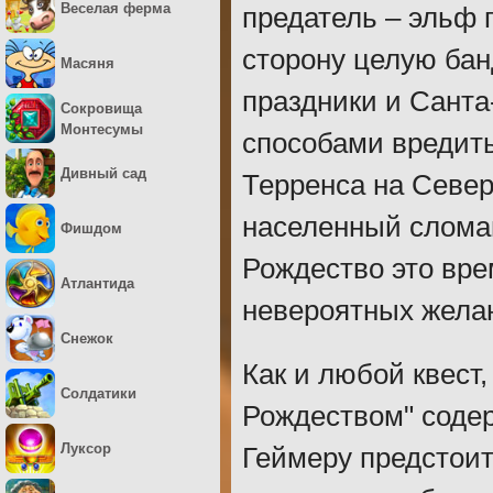
Веселая ферма
предатель – эльф 
сторону целую бан
Масяня
праздники и Сант
Сокровища
Монтесумы
способами вредить
Дивный сад
Терренса на Севе
населенный слома
Фишдом
Рождество это вр
Атлантида
невероятных желан
Снежок
Как и любой квест
Солдатики
Рождеством" соде
Луксор
Геймеру предстои