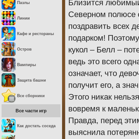
Близится любимый
Пазлы
Северном полюсе с
Линии
поздравить всех де
Кафе и рестораны
подарком! Поэтому 
кукол – Белл – пот
Остров
ведь это всего одн
Вампиры
означает, что дев
Защита башни
получит его, а зна
Этого никак нельз
Все сборники
вовремя к маленьк
Все части игр
Правда, перед эти
Как достать соседа
выяснила потерянн