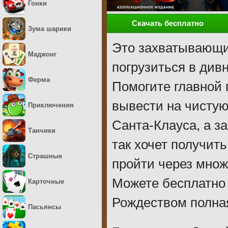
Гонки
Скачать бесплатно
Зума шарики
Это захватывающи
Маджонг
погрузиться в див
Ферма
Помогите главной 
вывести на чистую
Приключения
Санта-Клауса, а з
Танчики
так хочет получить
Страшные
пройти через множ
Можете бесплатно 
Карточные
Рождеством полная
Пасьянсы