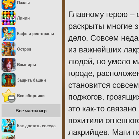
Пазлы
Главному герою – 
Линии
раскрыты многие з
Кафе и рестораны
дело. Совсем неда
из важнейших лакр
Остров
людей, но умело м
Вампиры
городе, расположе
Защита башни
становится совсем
поджогов, грозящи
Все сборники
это как-то связано
Все части игр
похитили огненног
Как достать соседа
лакрийцев. Маги п