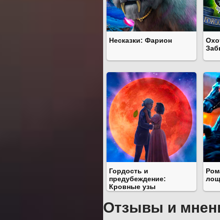
Несказки: Фарион
Охо
Заб
Гордость и
Ром
предубеждение:
лощ
Кровные узы
Отзывы и мнен