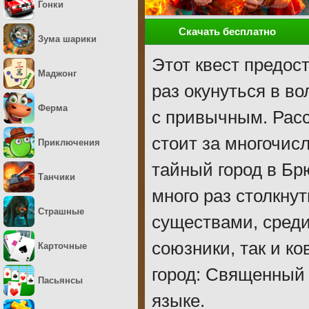
Гонки
Скачать бесплатно
Зума шарики
Этот квест предос
Маджонг
раз окунуться в 
Ферма
с привычным. Расс
стоит за многочи
Приключения
тайный город в Бр
Танчики
много раз столкн
Страшные
существами, среди
союзники, так и к
Карточные
город: Священный 
Пасьянсы
языке.