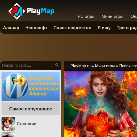
PC игры
Мини игры
Он
Алавар
Невософт
Поиск предметов
Я ищу
Три в ря
PlayMap.ru
»
Мини игры
»
Поиск пр
Самое популярное
Стратегии