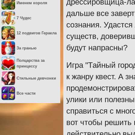
дрессировщица-лак
Именем короля
дальше все заверт
7 Чудес
сознания. Удастся
12 подвигов Геракла
существ, доверивши
будут напрасны?
За гранью
Полцарства за
Игра "Тайный горо
принцессу
к жанру квест. А з
Стильные девчонки
продемонстрирова
Все части
улики или полезн
справиться с мног
вот чтобы решить 
действительно вы