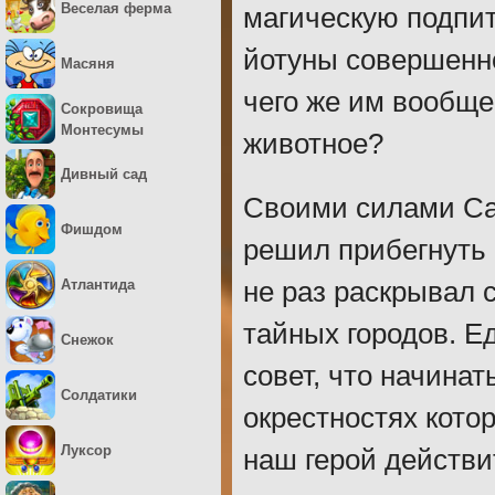
Веселая ферма
магическую подпитк
йотуны совершенно
Масяня
чего же им вообще
Сокровища
Монтесумы
животное?
Дивный сад
Своими силами Сак
Фишдом
решил прибегнуть 
Атлантида
не раз раскрывал 
тайных городов. Е
Снежок
совет, что начинат
Солдатики
окрестностях кото
Луксор
наш герой действи