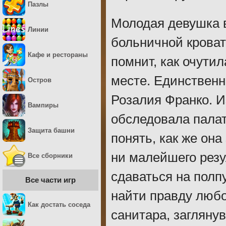
Пазлы
Молодая девушка в
Линии
больничной кроват
Кафе и рестораны
помнит, как очути
месте. Единственн
Остров
Розалия Франко. 
Вампиры
обследовала палату
Защита башни
понять, как же она
ни малейшего резу
Все сборники
сдаваться на полп
Все части игр
найти правду любо
Как достать соседа
санитара, заглянув