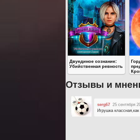
Двуединое сознание:
Гор
Убийственная ревность
пре
Кро
Отзывы и мнен
serg67
25 сентября 2
Игрушка классная,как 