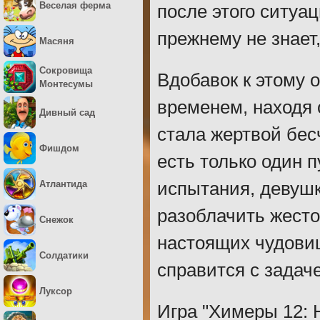
Веселая ферма
после этого ситуа
прежнему не знает,
Масяня
Сокровища
Вдобавок к этому 
Монтесумы
временем, находя о
Дивный сад
стала жертвой бес
Фишдом
есть только один п
Атлантида
испытания, девушк
разоблачить жест
Снежок
настоящих чудовищ
Солдатики
справится с задаче
Луксор
Игра "Химеры 12: 