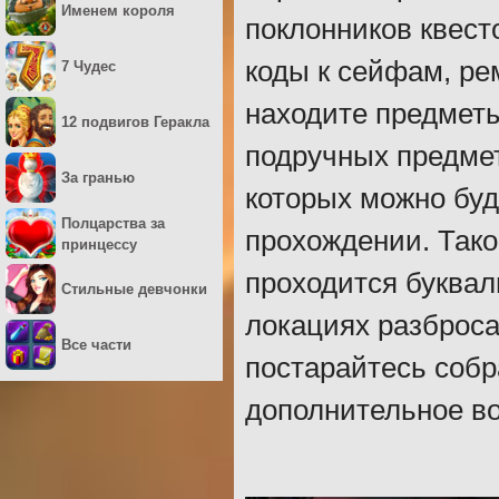
Именем короля
поклонников квест
коды к сейфам, р
7 Чудес
находите предметы
12 подвигов Геракла
подручных предме
За гранью
которых можно буд
Полцарства за
прохождении. Тако
принцессу
проходится буквал
Стильные девчонки
локациях разброса
Все части
постарайтесь собр
дополнительное во