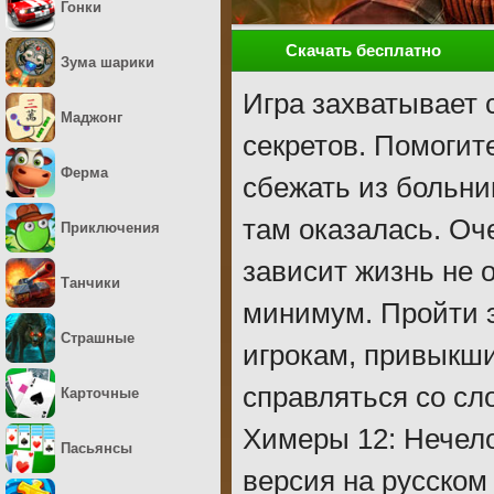
Гонки
Скачать бесплатно
Зума шарики
Игра захватывает 
Маджонг
секретов. Помогит
Ферма
сбежать из больниц
там оказалась. Оч
Приключения
зависит жизнь не о
Танчики
минимум. Пройти э
Страшные
игрокам, привыкш
справляться со с
Карточные
Химеры 12: Нечело
Пасьянсы
версия на русском