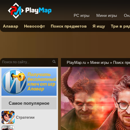
PC игры
Мини игры
Он
Алавар
Невософт
Поиск предметов
Я ищу
Три в ря
PlayMap.ru
»
Мини игры
»
Поиск пр
Самое популярное
Стратегии