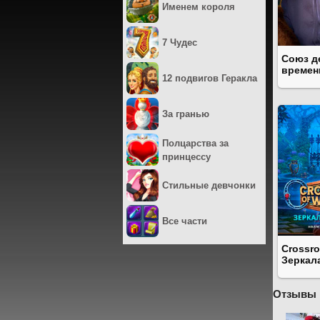
Именем короля
7 Чудес
Союз д
времен
12 подвигов Геракла
За гранью
Полцарства за
принцессу
Стильные девчонки
Все части
Crossro
Зеркал
Отзывы 