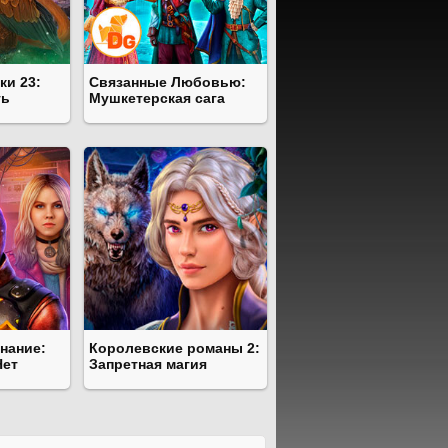
ки 23:
Связанные Любовью:
ть
Мушкетерская сага
нание:
Королевские романы 2:
Нет
Запретная магия