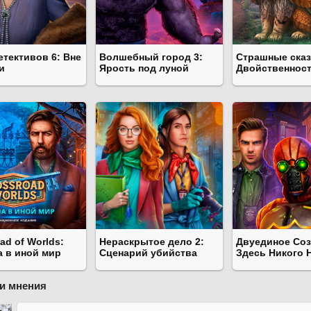
етективов 6: Вне
Волшебный город 3:
Страшные сказ
и
Ярость под луной
Двойственнос
ad of Worlds:
Нераскрытое дело 2:
Двуединое Соз
а в иной мир
Сценарий убийства
Здесь Никого 
и мнения