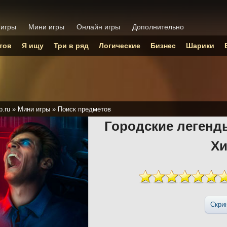
 игры
Мини игры
Онлайн игры
Дополнительно
тов
Я ищу
Три в ряд
Логические
Бизнес
Шарики
p.ru
»
Мини игры
»
Поиск предметов
Городские легенд
Х
Скри