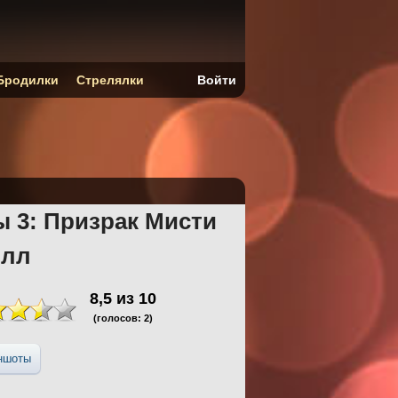
Бродилки
Стрелялки
Войти
ы 3: Призрак Мисти
илл
8,5
из
10
(голосов:
2
)
ншоты