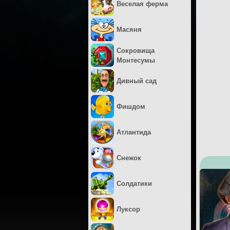
Веселая ферма
Масяня
Сокровища
Монтесумы
Дивный сад
Фишдом
Атлантида
Снежок
Солдатики
Луксор