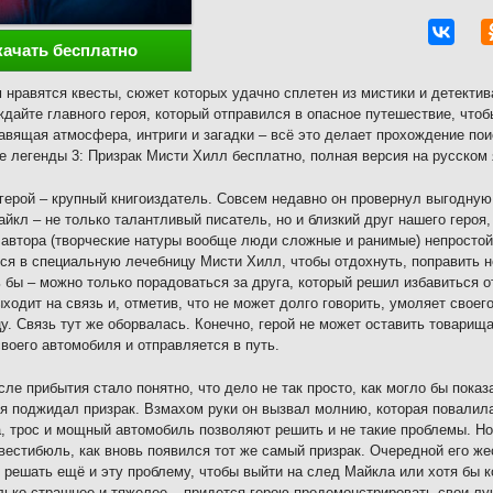
качать бесплатно
 нравятся квесты, сюжет которых удачно сплетен из мистики и детектива,
дайте главного героя, который отправился в опасное путешествие, чтоб
авящая атмосфера, интриги и загадки – всё это делает прохождение по
е легенды 3: Призрак Мисти Хилл бесплатно, полная версия на русском 
герой – крупный книгоиздатель. Совсем недавно он провернул выгодную
айкл – не только талантливый писатель, но и близкий друг нашего героя,
 автора (творческие натуры вообще люди сложные и ранимые) непросто
ся в специальную лечебницу Мисти Хилл, чтобы отдохнуть, поправить н
 бы – можно только порадоваться за друга, который решил избавиться от
ходит на связь и, отметив, что не может долго говорить, умоляет своег
у. Связь тут же оборвалась. Конечно, герой не может оставить товарищ
своего автомобиля и отправляется в путь.
сле прибытия стало понятно, что дело не так просто, как могло бы пока
я поджидал призрак. Взмахом руки он вызвал молнию, которая повалила
, трос и мощный автомобиль позволяют решить и не такие проблемы. Но
вестибюль, как вновь появился тот же самый призрак. Очередной его жес
 решать ещё и эту проблему, чтобы выйти на след Майкла или хотя бы к
лько страшнее и тяжелее – придется герою продемонстрировать свои луч