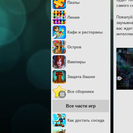
Пазлы
самого с
Пожалуй,
Линии
заунывна
вас ждет
Кафе и рестораны
интеллек
Остров
Вампиры
Защита башни
Все сборники
Все части игр
Как достать соседа