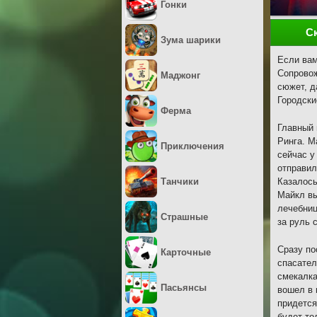
Гонки
С
Зума шарики
Если вам
Сопровож
Маджонг
сюжет, д
Городски
Ферма
Главный 
Ринга. М
Приключения
сейчас у
отправил
Танчики
Казалось
Майкл вы
лечебниц
Страшные
за руль 
Сразу по
Карточные
спасател
смекалка
Пасьянсы
вошел в 
придется
будет то