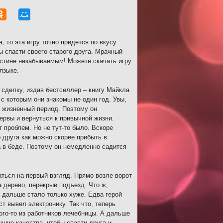
 то эта игру точно придется по вкусу.
ы спасти своего старого друга. Мрачный
истине незабываемым! Можете скачать игру
языке.
 сделку, издав бестселлер – книгу Майкла
 с которым они знакомы не один год. Увы,
й жизненный период. Поэтому он
ервы и вернуться к привычной жизни.
 проблем. Но не тут-то было. Вскоре
о друга как можно скорее прибыть в
а в беде. Поэтому он немедленно садится
заться на первый взгляд. Прямо возле ворот
 дерево, перекрыв подъезд. Что ж,
 дальше стало только хуже. Едва герой
т вывел электронику. Так что, теперь
ого-то из работников лечебницы. А дальше
шие качества, чтобы спасти друга и