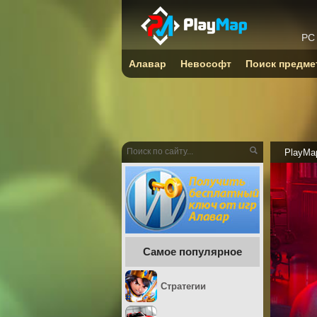
PC
Алавар
Невософт
Поиск предме
PlayMa
Самое популярное
Стратегии