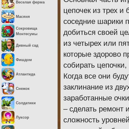
Веселая ферма
цепочек из трех и
Масяня
соседние шарики п
Сокровища
добиться своей це
Монтесумы
из четырех или пя
Дивный сад
которые здорово п
Фишдом
собирать цепочки,
Атлантида
Когда все они буд
заклинание из дву
Снежок
заработанные очки
Солдатики
– сделать ремонт 
Луксор
сложность уровней