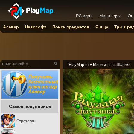
PC игры
Мини игры
Он
Алавар
Невософт
Поиск предметов
Я ищу
Три в ря
PlayMap.ru
»
Мини игры
»
Шарики
Самое популярное
Стратегии