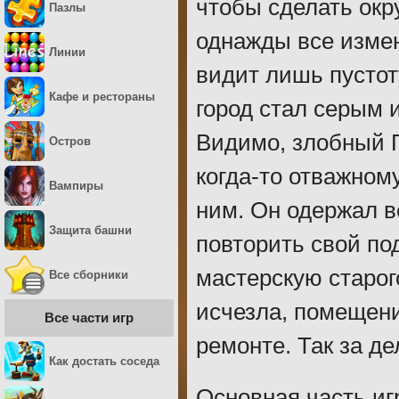
чтобы сделать ок
Пазлы
однажды все измен
Линии
видит лишь пустот
Кафе и рестораны
город стал серым 
Видимо, злобный П
Остров
когда-то отважном
Вампиры
ним. Он одержал в
Защита башни
повторить свой по
мастерскую старог
Все сборники
исчезла, помещени
Все части игр
ремонте. Так за де
Как достать соседа
Основная часть иг