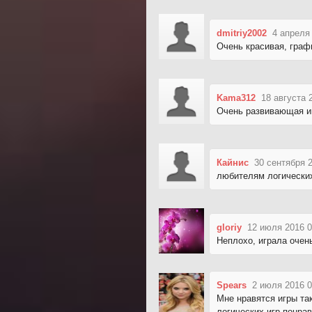
dmitriy2002
4 апреля
Очень красивая, граф
Kama312
18 августа 
Очень развивающая иг
Кайнис
30 сентября 
любителям логических
gloriy
12 июля 2016 0
Неплохо, играла очен
Spears
2 июля 2016 0
Мне нравятся игры так
логических игр понрав