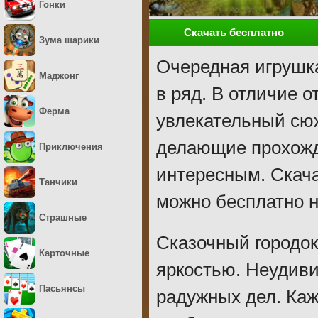
Гонки
Скачать бесплатно
Зума шарики
Очередная игрушка
Маджонг
в ряд. В отличие о
Ферма
увлекательный сюж
делающие прохожд
Приключения
интересным. Скач
Танчики
можно бесплатно н
Страшные
Сказочный городок
Карточные
яркостью. Неудиви
Пасьянсы
радужных дел. Каж