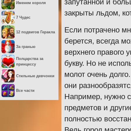
запутанной и боль
Именем короля
закрыты льдом, ко
7 Чудес
Если потрачено мно
12 подвигов Геракла
берется, всегда м
За гранью
верхнего правого 
Полцарства за
букву. Но не испол
принцессу
молот очень долго
Стильные девчонки
они разнообразят
Все части
Например, нужно с
предметов и други
полностью восстан
Ведь город мастер