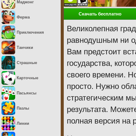
Маджонг
Скачать бесплатно
Ферма
Великолепная град
Приключения
равнодушным ни од
Танчики
Вам предстоит вст
государства, кото
Страшные
своего времени. Н
Карточные
просто. Нужно об
Пасьянсы
стратегическим м
результата. Может
Пазлы
полная версия на 
Линии