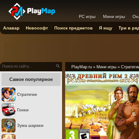
PC игры
Мини игры
Он
Алавар
Невософт
Поиск предметов
Я ищу
Три в ря
PlayMap.ru
»
Мини игры
»
Стратеги
Самое популярное
Стратегии
Гонки
Зума шарики