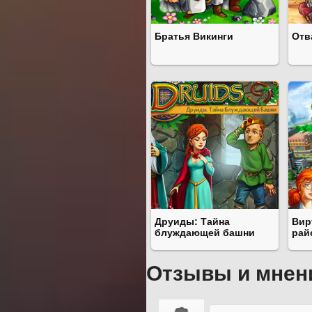
Братья Викинги
Отв
Друиды: Тайна
Вир
блуждающей башни
рай
Отзывы и мнен