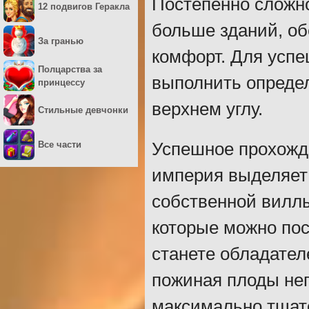
Постепенно сложно
12 подвигов Геракла
больше зданий, о
За гранью
комфорт. Для усп
Полцарства за
выполнить опреде
принцессу
верхнем углу.
Стильные девчонки
Все части
Успешное прохожд
империя выделяет 
собственной виллы
которые можно пос
станете обладател
пожиная плоды неп
максимально тщате