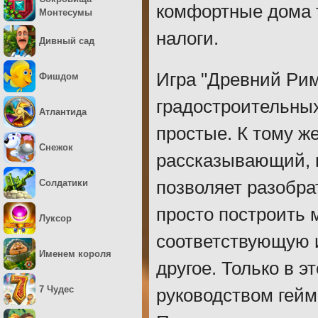
комфортные дома т
Монтесумы
налоги.
Дивный сад
Игра "Древний Рим
Фишдом
градостроительных
Атлантида
простые. К тому ж
Снежок
рассказывающий, к
Солдатики
позволяет разобра
просто построить 
Луксор
соответствующую и
Именем короля
другое. Только в 
7 Чудес
руководством гейм