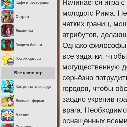
Начинается игра с 
Кафе и рестораны
молодого Рима. Не
Остров
четких границ, мо
Вампиры
атрибутов, делаю
Однако философы и
Защита башни
все задатки, чтоб
Все сборники
могущественную де
Все части игр
серьёзно потрудит
Как достать соседа
городов, чтобы о
заодно укрепив гр
Веселая ферма
врага. Необходимо
Масяня
оснащенных всеми 
Сокровища