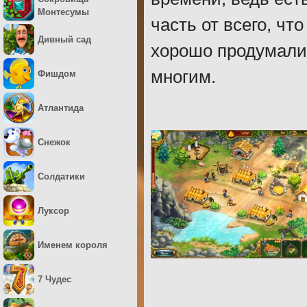
Монтесумы
часть от всего, чт
Дивный сад
хорошо продумали 
многим.
Фишдом
Атлантида
Снежок
Солдатики
Луксор
Именем короля
7 Чудес