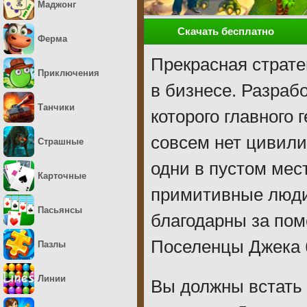
Маджонг
Скачать бесплатно
Ферма
Прекрасная страте
Приключения
в бизнесе. Разраб
Танчики
которого главного 
совсем нет цивили
Страшные
одни в пустом мес
Карточные
примитивные люди 
Пасьянсы
благодарны за по
Поселенцы Джека б
Пазлы
Линии
Вы должны встать 