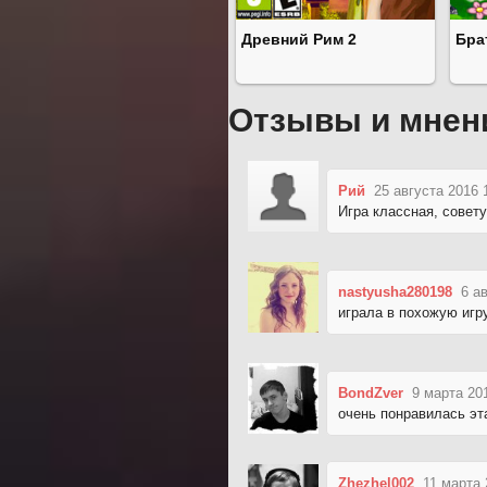
Древний Рим 2
Бра
Отзывы и мнен
Рий
25 августа 2016 
Игра классная, совету
nastyusha280198
6 а
играла в похожую игр
BondZver
9 марта 20
очень понравилась эта
Zhezhel002
11 марта 