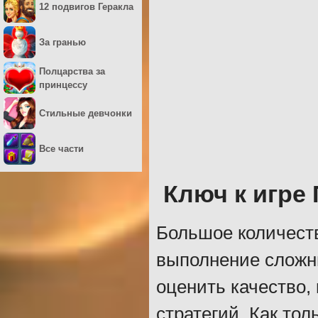
12 подвигов Геракла
За гранью
Полцарства за
принцессу
Стильные девчонки
Все части
Ключ к игре
Большое количеств
выполнение сложны
оценить качество,
стратегий. Как тол