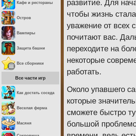
развитие. Для нач
Кафе и рестораны
чтобы жизнь стала
Остров
уважение от всех 
Вампиры
почитают вас. Дал
переходите на бол
Защита башни
некоторые соврем
Все сборники
работать.
Все части игр
Около упавшего с
Как достать соседа
которые значитель
Веселая ферма
сможете быстро т
большой проблемо
Масяня
времени, ведь ест
Сокровища