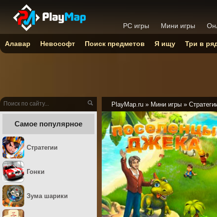
PC игры
Мини игры
Он
Алавар
Невософт
Поиск предметов
Я ищу
Три в ря
PlayMap.ru
»
Мини игры
»
Стратеги
Самое популярное
Стратегии
Гонки
Зума шарики