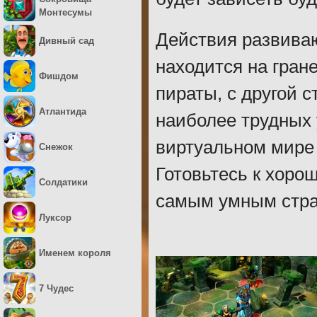
Монтесумы
Действия развиваю
Дивный сад
находится на гран
Фишдом
пираты, с другой 
Атлантида
наиболее трудных 
виртуальном мире
Снежок
Готовьтесь к хоро
Солдатики
самым умным стра
Луксор
Именем короля
7 Чудес