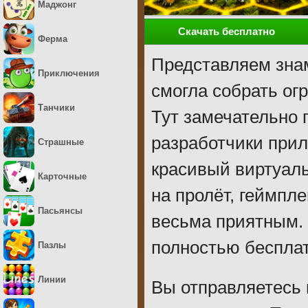
Маджонг
Скачать бесплатно
Ферма
Представляем знам
Приключения
смогла собрать ог
Танчики
Тут замечательно 
разработчики при
Страшные
красивый виртуаль
Карточные
на пролёт, геймпл
Пасьянсы
весьма приятным. М
полностью бесплат
Пазлы
Линии
Вы отправляетесь 