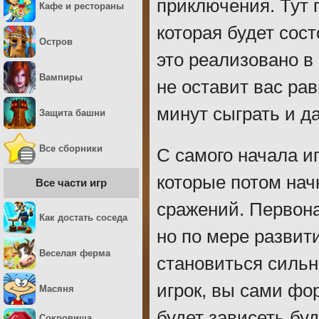
приключения. Тут 
Кафе и рестораны
которая будет сос
Остров
это реализовано в
Вампиры
не оставит вас ра
минут сыграть и д
Защита башни
Все сборники
С самого начала и
которые потом на
Все части игр
сражений. Первона
Как достать соседа
но по мере развит
Веселая ферма
становиться силь
игрок, вы сами ф
Масяня
будет зависеть бу
Сокровища