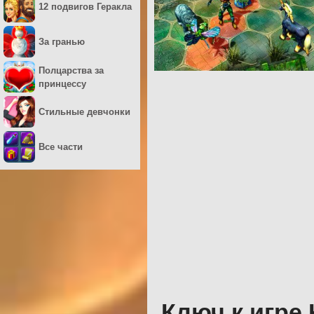
12 подвигов Геракла
За гранью
Полцарства за
принцессу
Стильные девчонки
Все части
Ключ к игре 