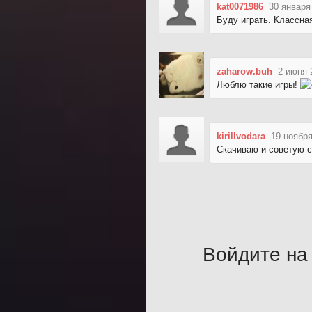
kat0071986
30 января
Буду играть. Классная
zaharow.buh
2 июня 
Люблю такие игры!
kirillvodara
19 ноября
Скачиваю и советую с
Войдите на 