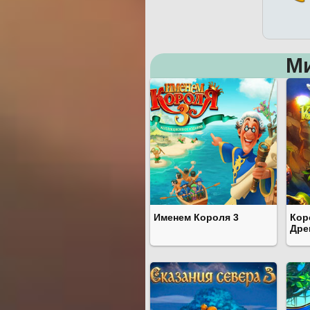
М
Именем Короля 3
Кор
Дре