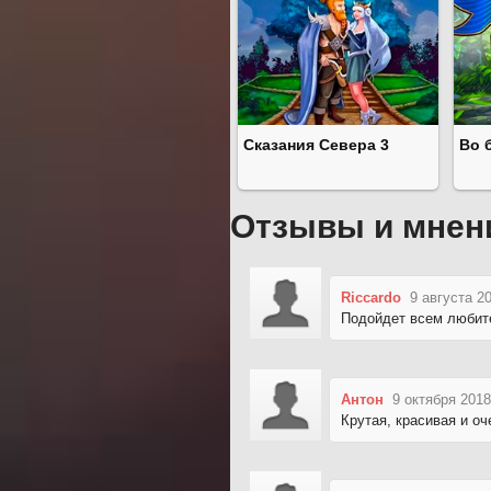
Сказания Севера 3
Во 
Отзывы и мнен
Riccardo
9 августа 2
Подойдет всем любите
Антон
9 октября 2018
Крутая, красивая и оч