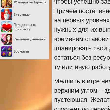
чтобы успешно зав
12 подвигов Геракла
Причем постепенно
За гранью
на первых уровнях
Полцарства за
нужных для их вып
принцессу
временем становит
Стильные девчонки
планировать свои 
Все части
остаться без ресу
ту или иную работу
Медлить в игре не
верхним углом – з
пустеющая. Желате
опустеет до перво