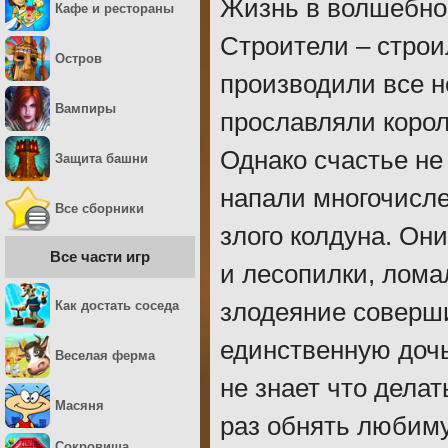
Жизнь в волшебном
Кафе и рестораны
Строители – строи
Остров
производили все н
Вампиры
прославляли корол
Однако счастье не
Защита башни
напали многочисл
Все сборники
злого колдуна. Он
Все части игр
и лесопилки, лома
Как достать соседа
злодеяние соверши
единственную дочь
Веселая ферма
не знает что дела
Масяня
раз обнять любиму
Сокровища