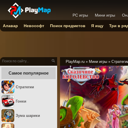
PC игры
Мини игры
Он
Алавар
Невософт
Поиск предметов
Я ищу
Три в ря
PlayMap.ru
»
Мини игры
»
Стратеги
Самое популярное
Стратегии
Гонки
Зума шарики