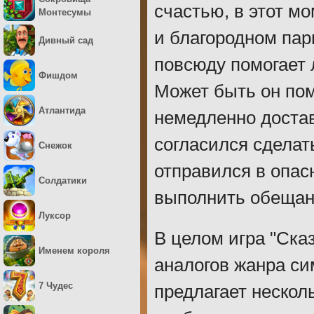
счастью, в этот м
Монтесумы
и благородном пар
Дивный сад
повсюду помогает
Фишдом
Может быть он пом
Атлантида
немедленно достав
согласился сделать
Снежок
отправился в опас
Солдатики
выполнить обещани
Луксор
В целом игра "Ска
Именем короля
аналогов жанра си
7 Чудес
предлагает нескол