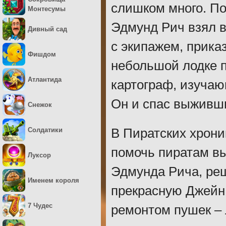
слишком много. П
Монтесумы
Эдмунд Рич взял в
Дивный сад
с экипажем, приказ
Фишдом
небольшой лодке 
Атлантида
картограф, изучаю
Он и спас выживши
Снежок
Солдатики
В Пиратских хрони
помочь пиратам вы
Луксор
Эдмунда Рича, реш
Именем короля
прекрасную Джейн.
7 Чудес
ремонтом пушек – 