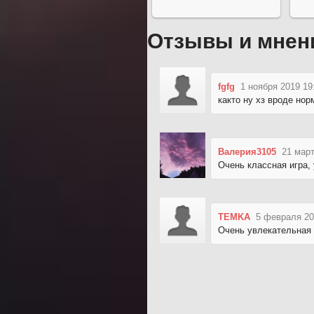
Отзывы и мнен
fgfg
1 ноября 2019 19
както ну хз вроде но
Валерия3105
21 март
Очень классная игра, 
TEMKA
5 февраля 20
Очень увлекательная 