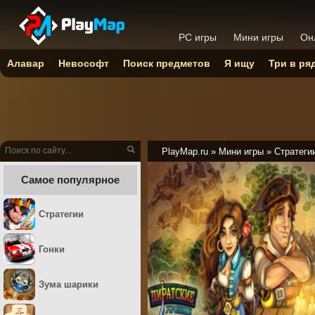
PC игры
Мини игры
Он
Алавар
Невософт
Поиск предметов
Я ищу
Три в ря
PlayMap.ru
»
Мини игры
»
Стратеги
Самое популярное
Стратегии
Гонки
Зума шарики