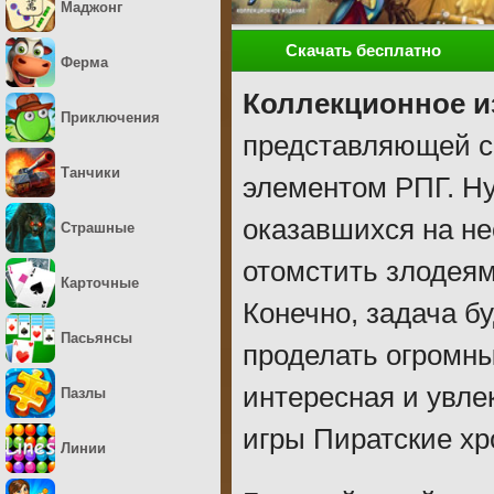
Маджонг
Скачать бесплатно
Ферма
Коллекционное и
Приключения
представляющей с
Танчики
элементом РПГ. Ну
оказавшихся на не
Страшные
отомстить злодеям
Карточные
Конечно, задача б
Пасьянсы
проделать огромны
интересная и увле
Пазлы
игры Пиратские хр
Линии