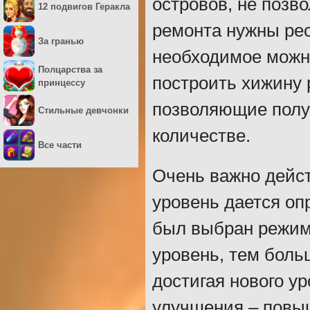
островов, не позво
12 подвигов Геракла
ремонта нужны рес
За гранью
необходимое можно
Полцарства за
построить хижину 
принцессу
позволяющие полу
Стильные девчонки
количестве.
Все части
Очень важно дейс
уровень дается оп
был выбран режим 
уровень, тем боль
достигая нового у
улучшения – повыш