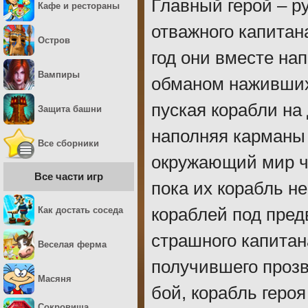
Главный герой – р
Кафе и рестораны
отважного капитан
Остров
год они вместе нап
Вампиры
обманом наживших 
пуская корабли на 
Защита башни
наполняя карманы 
Все сборники
окружающий мир чу
Все части игр
пока их корабль н
Как достать соседа
кораблей под пред
страшного капитан
Веселая ферма
получившего проз
Масяня
бой, корабль геро
Сокровища