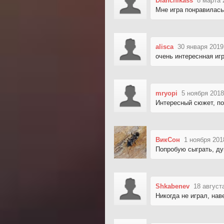
Dianchikass
8 марта 
Мне игра понравилас
alisca
30 января 2019
очень интереснная иг
mryopi
5 ноября 2018
Интересный сюжет, по
ВикСон
1 ноября 201
Попробую сыграть, ду
Shkabenev
18 август
Никогда не играл, нав