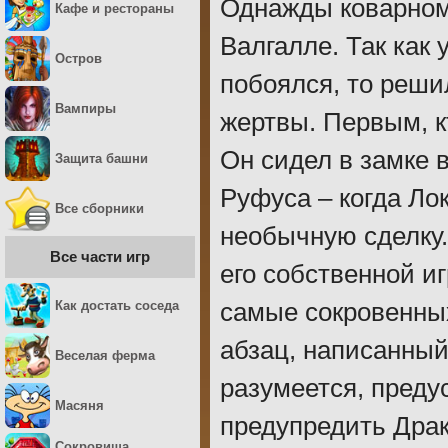
Однажды коварному
Кафе и рестораны
Валгалле. Так как 
Остров
побоялся, то реши
Вампиры
жертвы. Первым, к
Он сидел в замке 
Защита башни
Руфуса – когда Ло
Все сборники
необычную сделку.
Все части игр
его собственной иг
Как достать соседа
самые сокровенных
абзац, написанный
Веселая ферма
разумеется, преду
Масяня
предупредить Драк
Сокровища