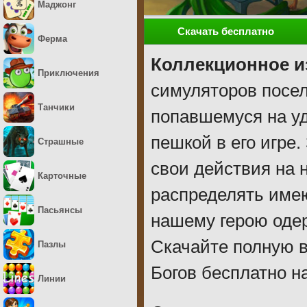
Маджонг
Скачать бесплатно
Ферма
Коллекционное и
Приключения
симуляторов посел
Танчики
попавшемуся на уд
пешкой в его игре
Страшные
свои действия на 
Карточные
распределять име
Пасьянсы
нашему герою одер
Скачайте полную 
Пазлы
Богов бесплатно н
Линии