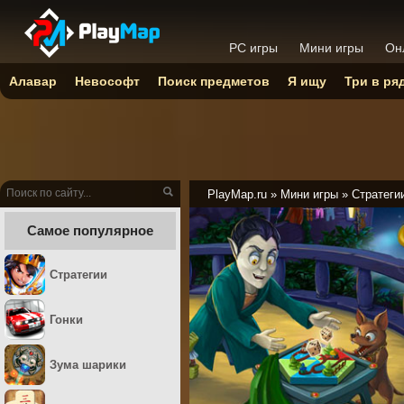
PC игры
Мини игры
Он
Алавар
Невософт
Поиск предметов
Я ищу
Три в ря
PlayMap.ru
»
Мини игры
»
Стратеги
Самое популярное
Стратегии
Гонки
Зума шарики