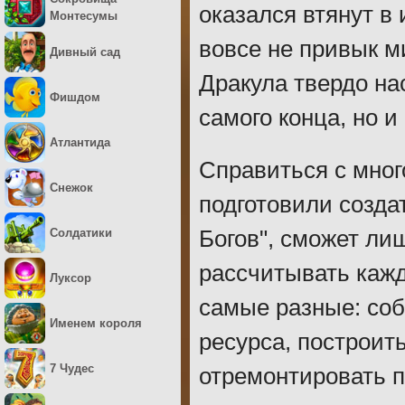
оказался втянут в
Монтесумы
вовсе не привык м
Дивный сад
Дракула твердо на
Фишдом
самого конца, но и
Атлантида
Справиться с мно
Снежок
подготовили созда
Солдатики
Богов", сможет ли
рассчитывать кажд
Луксор
самые разные: соб
Именем короля
ресурса, построит
7 Чудес
отремонтировать п