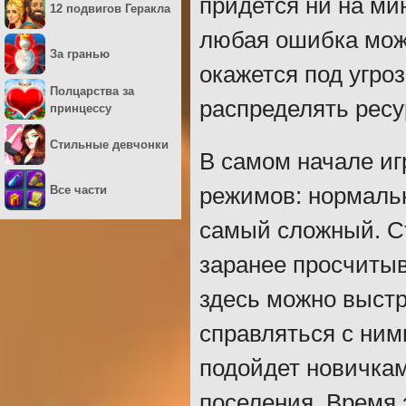
придется ни на ми
12 подвигов Геракла
любая ошибка може
За гранью
окажется под угро
Полцарства за
распределять ресур
принцессу
Стильные девчонки
В самом начале иг
Все части
режимов: нормаль
самый сложный. С
заранее просчитыв
здесь можно выстр
справляться с ним
подойдет новичкам
поселения. Время 