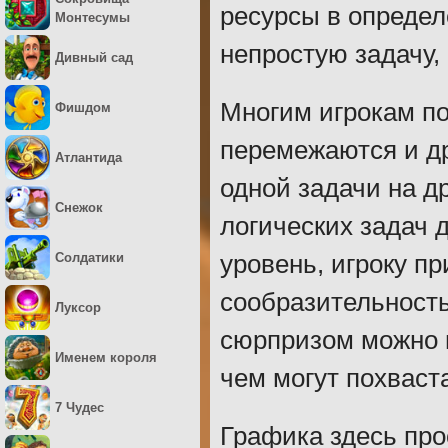
ресурсы в определ
Монтесумы
непростую задачу,
Дивный сад
Многим игрокам по
Фишдом
перемежаются и др
Атлантида
одной задачи на д
Снежок
логических задач 
Солдатики
уровень, игроку п
сообразительность
Луксор
сюрпризом можно н
Именем короля
чем могут похваста
7 Чудес
Графика здесь про