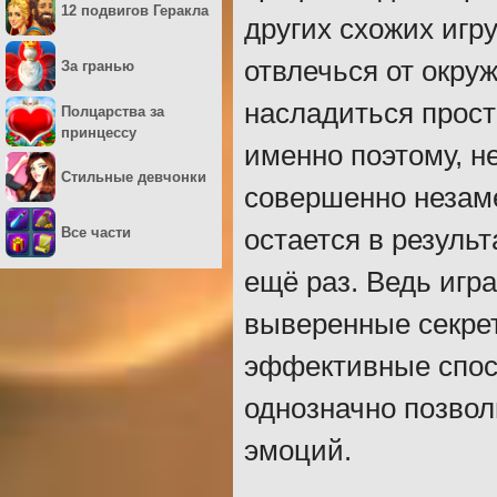
12 подвигов Геракла
других схожих игр
отвлечься от окру
За гранью
насладиться прост
Полцарства за
принцессу
именно поэтому, н
Стильные девчонки
совершенно незаме
Все части
остается в результ
ещё раз. Ведь игр
выверенные секрет
эффективные спос
однозначно позвол
эмоций.