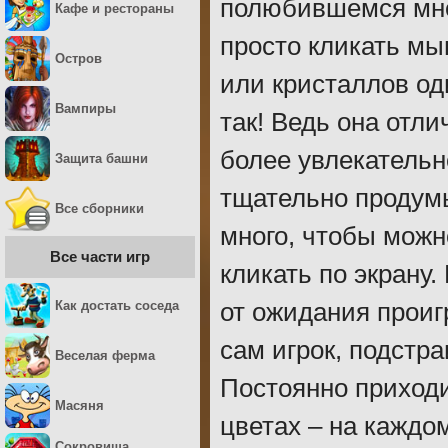
полюбившемся мно
Кафе и рестораны
просто кликать мы
Остров
или кристаллов оди
Вампиры
так! Ведь она отл
более увлекательн
Защита башни
тщательно продумы
Все сборники
много, чтобы можн
Все части игр
кликать по экрану.
Как достать соседа
от ожидания прои
сам игрок, подстра
Веселая ферма
Постоянно приходи
Масяня
цветах – на каждо
Сокровища