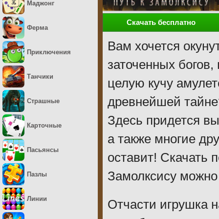
Маджонг
Скачать бесплатно
Ферма
Вам хочется окуну
Приключения
заточенных богов,
Танчики
целую кучу амулет
древнейшей тайне? 
Страшные
Здесь придется в
Карточные
а также многие дру
Пасьянсы
оставит! Скачать 
Замолксису можно 
Пазлы
Линии
Отчасти игрушка н