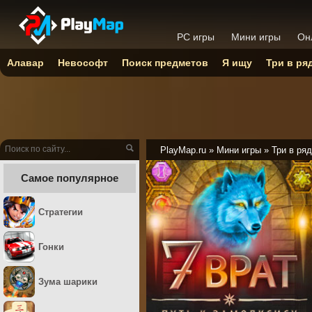
PC игры
Мини игры
Он
Алавар
Невософт
Поиск предметов
Я ищу
Три в ря
PlayMap.ru
»
Мини игры
»
Три в ряд
Самое популярное
Стратегии
Гонки
Зума шарики