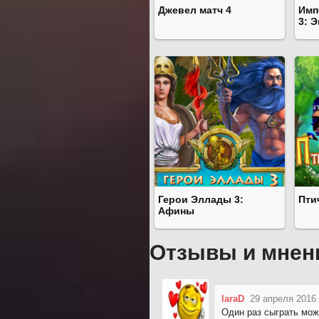
Джевел матч 4
Имп
3: 
Герои Эллады 3:
Пти
Афины
Отзывы и мнен
laraD
29 апреля 2016 
Один раз сыграть мож