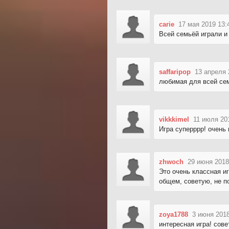
carie
17 мая 2019 13:
Всей семьёй играли и
saffaripop
13 апреля 
любимая для всей сем
vikkkimel
11 июля 20
Игра суперррр! очень 
zhwoch
29 июня 2018
Это очень классная иг
общем, советую, не п
zoya1788
3 июня 2018
интересная игра! сов