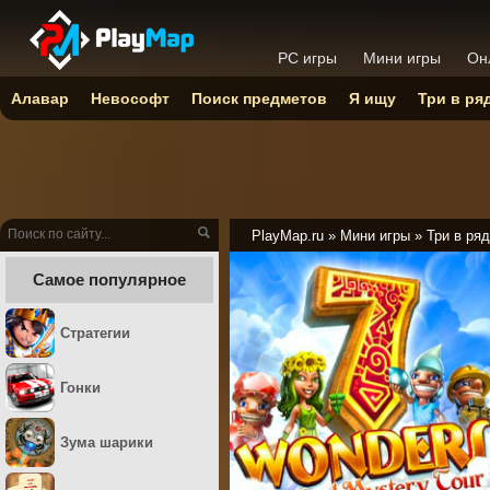
PC игры
Мини игры
Он
Алавар
Невософт
Поиск предметов
Я ищу
Три в ря
PlayMap.ru
»
Мини игры
»
Три в ряд
Самое популярное
Стратегии
Гонки
Зума шарики