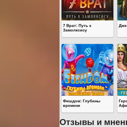
7 Врат: Путь к
Дже
Замолксису
Фишдом: Глубины
Гер
времени
Аф
Отзывы и мнен