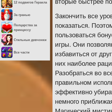
вторые быстрее по
12 подвигов Геракла
Закончить все уров
За гранью
показаться. Поэто
Полцарства за
принцессу
пользоваться бону
Стильные девчонки
игры. Они позволя
Все части
избавиться от дру
них наиболее раци
Разобраться во все
правильном испол
эффективно убират
немного приближая 
Магический мисти