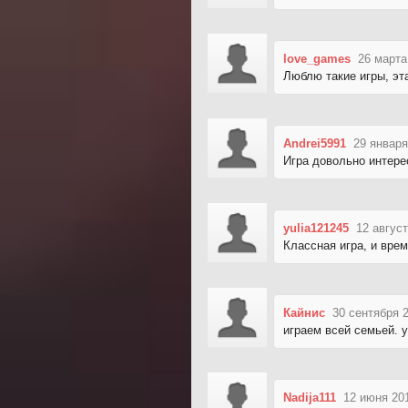
love_games
26 марта
Люблю такие игры, эта
Andrei5991
29 января
Игра довольно интере
yulia121245
12 август
Классная игра, и врем
Кайнис
30 сентября 
играем всей семьей. 
Nadija111
12 июня 20