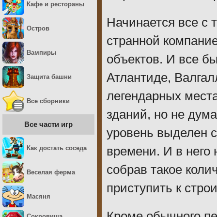
Кафе и рестораны
Начинается все с т
Остров
странной компание
Вампиры
объектов. И все бы
Атлантиде, Валгал
Защита башни
легендарных места
Все сборники
зданий, но не дума
Все части игр
уровень выделен 
Как достать соседа
времени. И в него
собрав такое коли
Веселая ферма
приступить к стро
Масяня
Кроме обычного п
Сокровища