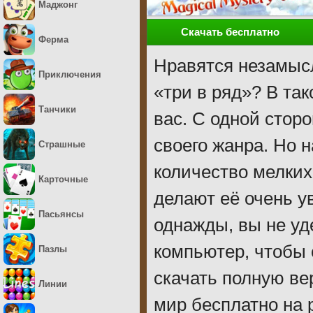
Маджонг
Скачать бесплатно
Ферма
Нравятся незамысл
Приключения
«три в ряд»? В так
Танчики
вас. С одной стор
своего жанра. Но 
Страшные
количество мелких
Карточные
делают её очень у
Пасьянсы
однажды, вы не уд
компьютер, чтобы
Пазлы
скачать полную ве
Линии
мир бесплатно на 