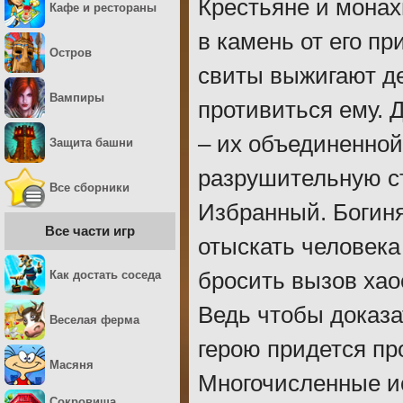
Крестьяне и монах
Кафе и рестораны
в камень от его п
Остров
свиты выжигают де
Вампиры
противиться ему. 
– их объединенной
Защита башни
разрушительную ст
Все сборники
Избранный. Богиня
Все части игр
отыскать человека
Как достать соседа
бросить вызов хаос
Ведь чтобы доказа
Веселая ферма
герою придется пр
Масяня
Многочисленные ис
Сокровища