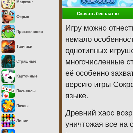
Маджонг
Скачать бесплатно
Ферма
Игру можно отнести
Приключения
немало особенност
Танчики
однотипных игруше
многочисленные с
Страшные
её особенно захва
Карточные
версию игры Сокр
Пасьянсы
языке.
Пазлы
Древний хаос возр
Линии
уничтожая все на 