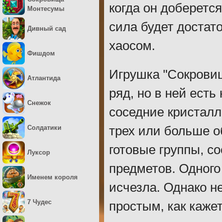
когда он доберетс
Монтесумы
сила будет достат
Дивный сад
хаосом.
Фишдом
Игрушка "Сокровищ
Атлантида
ряд, но в ней ест
Снежок
соседние кристалл
Солдатики
трех или больше о
готовые группы, с
Луксор
предметов. Одного
Именем короля
исчезла. Однако н
7 Чудес
простым, как каже