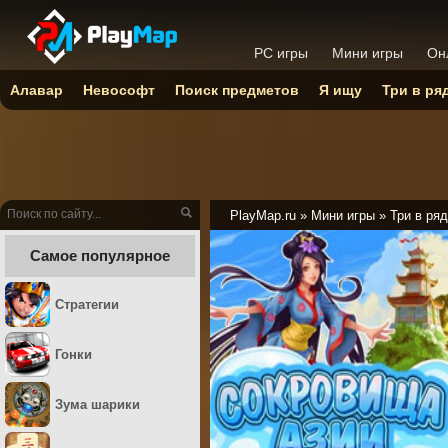
PC игры
Мини игры
Он
Алавар
Невософт
Поиск предметов
Я ищу
Три в ря
PlayMap.ru
»
Мини игры
»
Три в ряд
Самое популярное
Стратегии
Гонки
Зума шарики