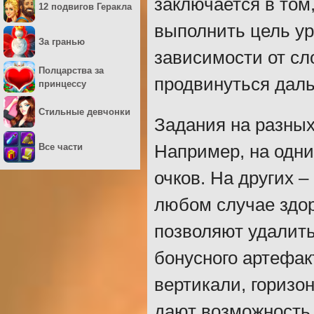
заключается в том
12 подвигов Геракла
выполнить цель уро
За гранью
зависимости от сло
Полцарства за
продвинуться дал
принцессу
Стильные девчонки
Задания на разных
Все части
Например, на одни
очков. На других –
любом случае здо
позволяют удалить
бонусного артефак
вертикали, горизон
дают возможность 