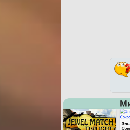
М
Эль
Сок