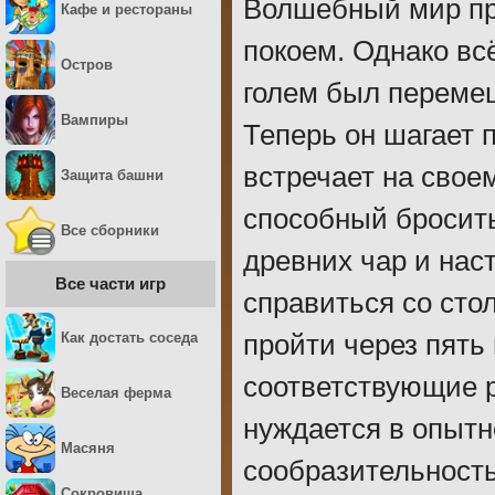
Волшебный мир пр
Кафе и рестораны
покоем. Однако вс
Остров
голем был переме
Вампиры
Теперь он шагает п
встречает на своем
Защита башни
способный бросить
Все сборники
древних чар и нас
Все части игр
справиться со сто
Как достать соседа
пройти через пять
соответствующие р
Веселая ферма
нуждается в опыт
Масяня
сообразительност
Сокровища