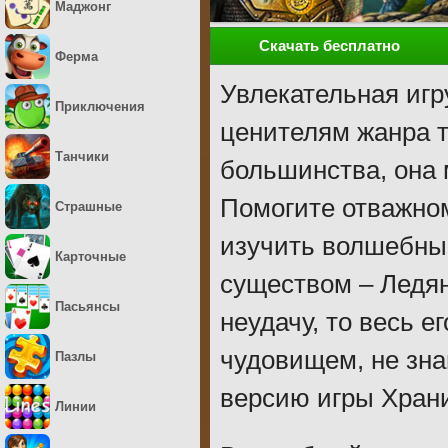
Маджонг
Скачать бесплатно
Ферма
Увлекательная игр
Приключения
ценителям жанра тр
Танчики
большинства, она
Помогите отважном
Страшные
изучить волшебны
Карточные
существом – Ледя
Пасьянсы
неудачу, то весь 
чудовищем, не зн
Пазлы
версию игры Храни
Линии