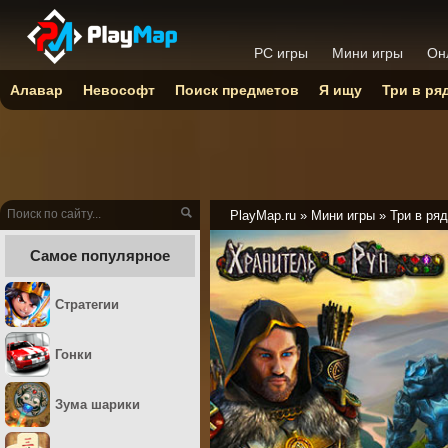
PC игры
Мини игры
Он
Алавар
Невософт
Поиск предметов
Я ищу
Три в ря
PlayMap.ru
»
Мини игры
»
Три в ряд
Самое популярное
Стратегии
Гонки
Зума шарики