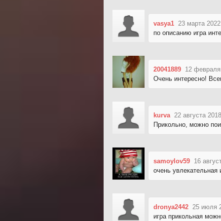
vasya1
23 марта 2022
по описанию игра инте
20041889
12 февраля 
Очень интересно! Все
kurva
22 августа 2018
Прикольно, можно пои
samoylov59
16 авгус
очень увлекательная 
dronya2442
25 июля 
игра прикольная можн