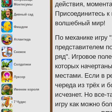
действия, момент
Монтесумы
Присоединитесь к 
Дивный сад
волшебный мир!
Фишдом
По механике игру 
Атлантида
представителем п
Снежок
ряд". Игровое пол
Солдатики
которых начертаны
местами. Если в р
Луксор
череда из трёх и 
Именем короля
исчезнет. Но все-
7 Чудес
игру как можно бо