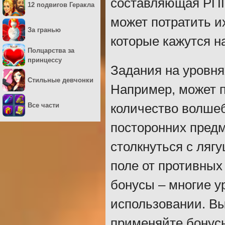
составляющая РПГ
12 подвигов Геракла
может потратить и
За гранью
которые кажутся н
Полцарства за
принцессу
Задания на уровня
Стильные девчонки
Например, может 
Все части
количество волшеб
посторонних предм
столкнуться с лягу
поле от противных
бонусы – многие у
использовании. Вы
применяйте бонусы