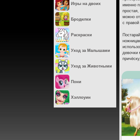
Игры на двоих
именно п
простая,
можно от
Бродилки
с правой
Раскраски
Постарай
ножницам
использо
Уход за Малышами
девочки 
причёску
Уход за Животными
Пони
Хэллоуин