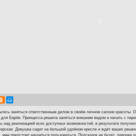
ьтесь заняться ответственным делом в своём личном салоне красоты. 
 для Барби. Принцесса решила заняться внешним видом и начать с пари
ь над реализацией всех доступных возможностей, в результате получил
ерская. Девушка сидит на большой удобном кресле и ждёт ваших решен
, ими предстоит научиться пользоваться. Подсказок не будет, девочки 