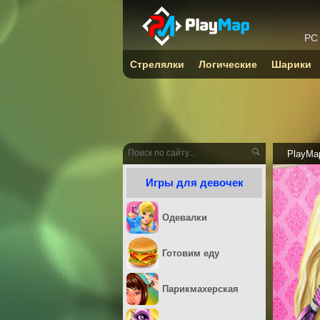
PC
Стрелялки
Логические
Шарики
PlayMa
Игры для девочек
Одевалки
Готовим еду
Парикмахерская