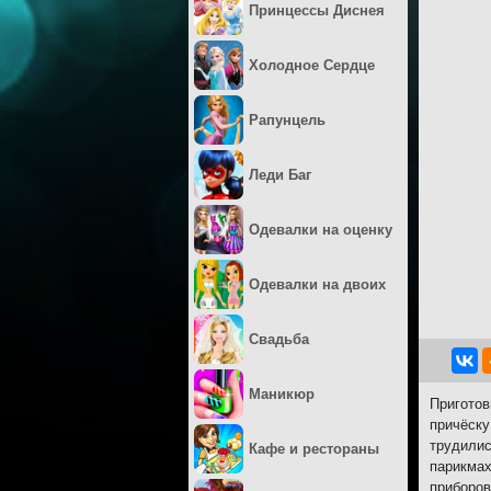
Принцессы Диснея
Холодное Сердце
Рапунцель
Леди Баг
Одевалки на оценку
Одевалки на двоих
Свадьба
Маникюр
Приготов
причёску
трудилис
Кафе и рестораны
парикмах
приборов