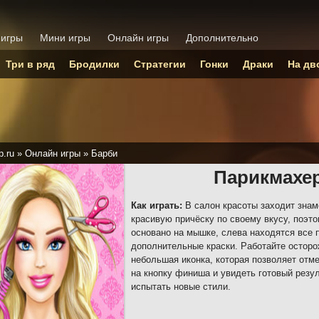
 игры
Мини игры
Онлайн игры
Дополнительно
Три в ряд
Бродилки
Стратегии
Гонки
Драки
На дв
p.ru
»
Онлайн игры
»
Барби
Парикмахе
Как играть:
В салон красоты заходит знам
красивую причёску по своему вкусу, поэт
основано на мышке, слева находятся все 
дополнительные краски. Работайте осторо
небольшая иконка, которая позволяет отм
на кнопку финиша и увидеть готовый резул
испытать новые стили.