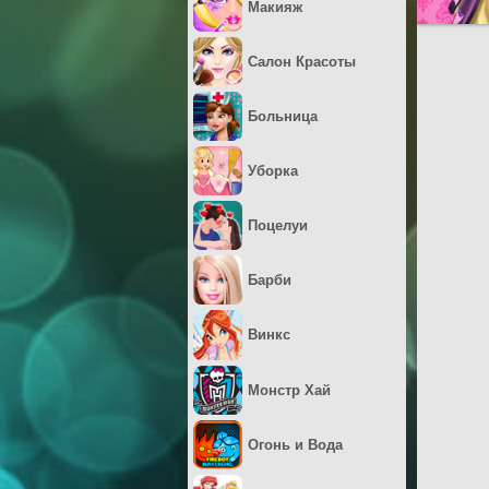
Макияж
Салон Красоты
Больница
Уборка
Поцелуи
Барби
Винкс
Монстр Хай
Огонь и Вода