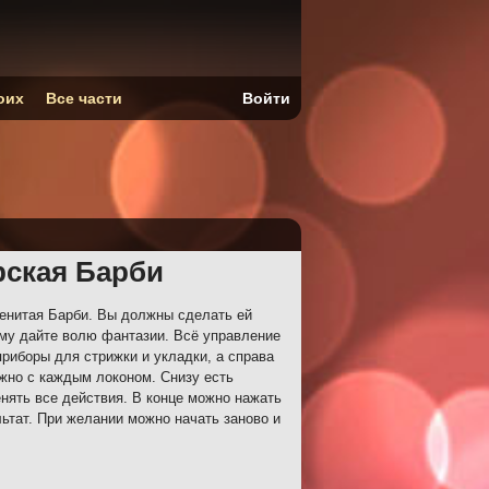
оих
Все части
Войти
рская Барби
енитая Барби. Вы должны сделать ей
ому дайте волю фантазии. Всё управление
приборы для стрижки и укладки, а справа
жно с каждым локоном. Снизу есть
енять все действия. В конце можно нажать
ьтат. При желании можно начать заново и