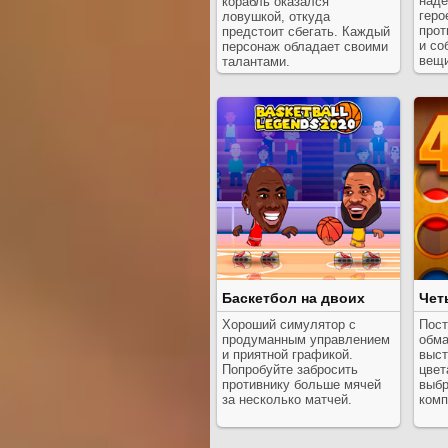
наде
корабль оказался
геро
ловушкой, откуда
прот
предстоит сбегать. Каждый
и со
персонаж обладает своими
вещи
талантами.
Баскетбол на двоих
Чет
Хороший симулятор с
Пост
продуманным управлением
обма
и приятной графикой.
выст
Попробуйте забросить
цвет
противнику больше мячей
выбр
за несколько матчей.
комп