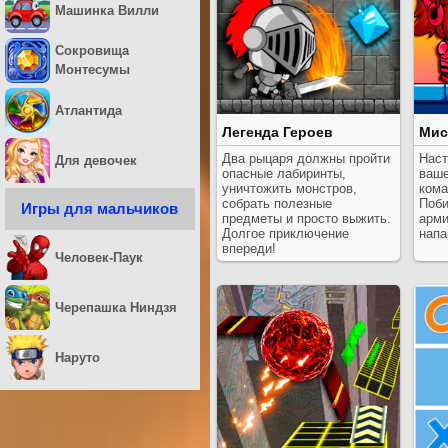
Машинка Вилли
Сокровища
Монтесумы
Атлантида
Легенда Героев
Мис
Два рыцаря должны пройти
Наст
Для девочек
опасные лабиринты,
ваше
уничтожить монстров,
кома
собрать полезные
Поби
Игры для мальчиков
предметы и просто выжить.
арми
Долгое приключение
напа
впереди!
Человек-Паук
Черепашка Ниндзя
Наруто