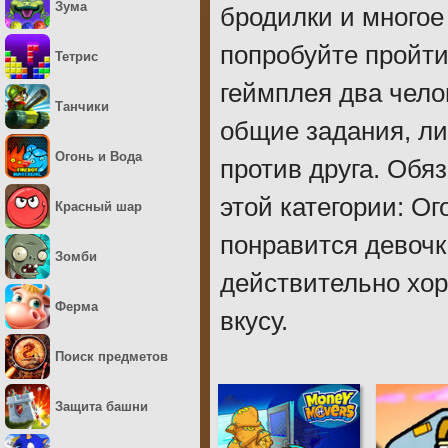
Зума
бродилки и многое
попробуйте пройти
Тетрис
геймплея два чело
Танчики
общие задания, ли
Огонь и Вода
против друга. Обя
этой категории: Ог
Красный шар
понравится девочк
Зомби
действительно хор
Ферма
вкусу.
Поиск предметов
Защита башни