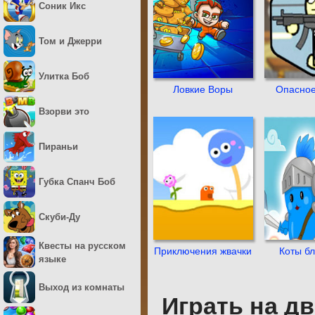
Соник Икс
Том и Джерри
Улитка Боб
Ловкие Воры
Опасное
Взорви это
Пираньи
Губка Спанч Боб
Скуби-Ду
Квесты на русском
Приключения жвачки
Коты б
языке
Выход из комнаты
Играть на д