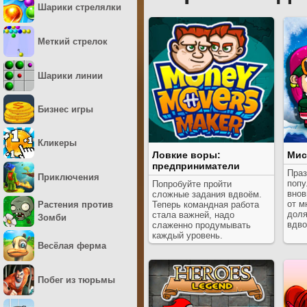
Шарики стрелялки
Меткий стрелок
Шарики линии
Бизнес игры
Кликеры
Ловкие воры:
Мис
предприниматели
Праз
Приключения
попу
Попробуйте пройти
внов
сложные задания вдвоём.
от м
Теперь командная работа
Растения против
доля
стала важней, надо
Зомби
вдво
слаженно продумывать
каждый уровень.
Весёлая ферма
Побег из тюрьмы