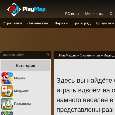
PC игры
Мини игры
Он
Стрелялки
Логические
Шарики
Три в ряд
Бродилки
PlayMap.ru
»
Онлайн игры
»
Игры д
Категории
Марио
Здесь вы найдёте 
играть вдвоём на 
Маджонг
намного веселее в
Пасьянсы
представлены разн