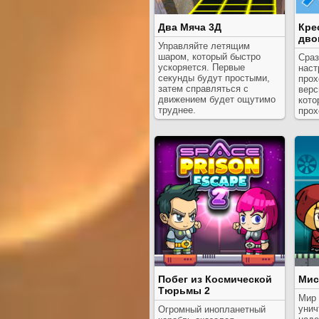
Два Мяча 3Д
Кре
дво
Управляйте летящим
шаром, который быстро
Сраз
ускоряется. Первые
наст
секунды будут простыми,
прох
затем справляться с
верс
движением будет ощутимо
кото
труднее.
прох
Побег из Космической
Мис
Тюрьмы 2
Мир 
унич
Огромный инопланетный