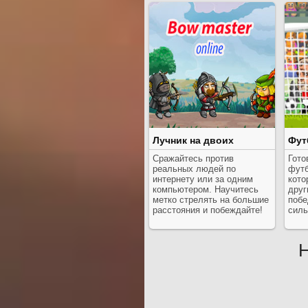
Лучник на двоих
Фут
Сражайтесь против
Гото
реальных людей по
футб
интернету или за одним
кото
компьютером. Научитесь
друг
метко стрелять на большие
побе
расстояния и побеждайте!
силь