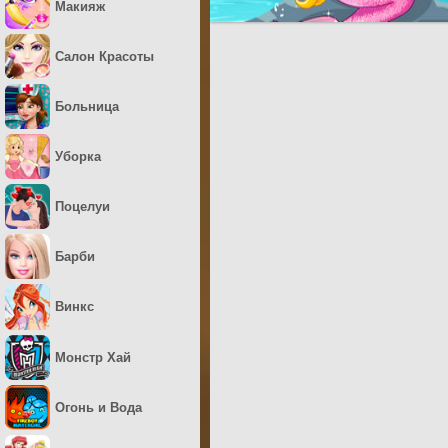
Макияж
Салон Красоты
Больница
Уборка
Поцелуи
Барби
Винкс
Монстр Хай
Огонь и Вода