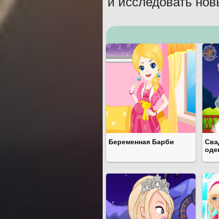
и исследовать нов
Беременная Барби
Сва
оде