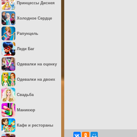
Принцессы Диснея
Холодное Сердце
Рапунцель
Леди Баг
Одевалки на оценку
Одевалки на двоих
Свадьба
Маникюр
Кафе и рестораны