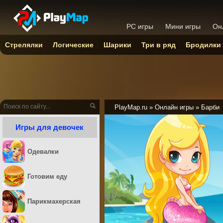
PC игры
Мини игры
Он
Стрелялки
Логические
Шарики
Три в ряд
Бродилки
PlayMap.ru
»
Онлайн игры
»
Барби
Игры для девочек
Одевалки
Готовим еду
Парикмахерская