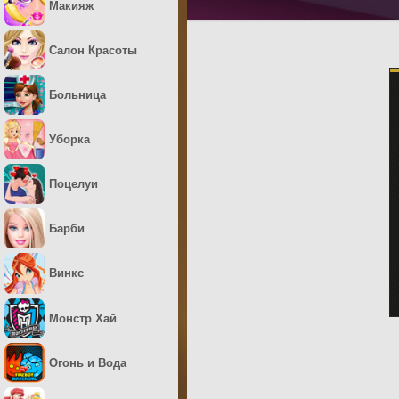
Макияж
Салон Красоты
Больница
Уборка
Поцелуи
Барби
Винкс
Монстр Хай
Огонь и Вода