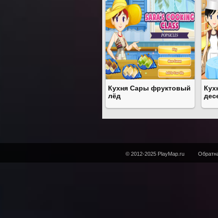
Кухня Сары фруктовый
Кух
лёд
дес
© 2012-2025 PlayMap.ru
Обратна