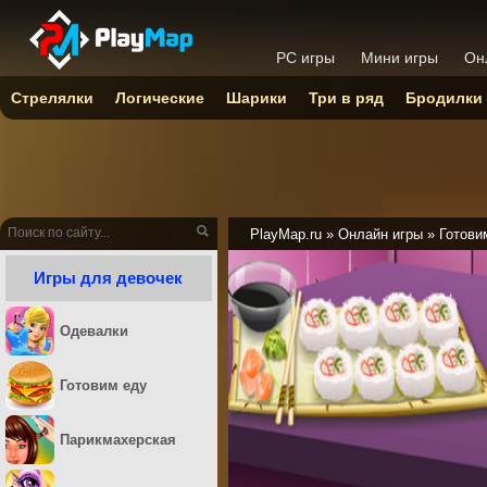
PC игры
Мини игры
Он
Стрелялки
Логические
Шарики
Три в ряд
Бродилки
PlayMap.ru
»
Онлайн игры
»
Готови
Игры для девочек
Одевалки
Готовим еду
Парикмахерская