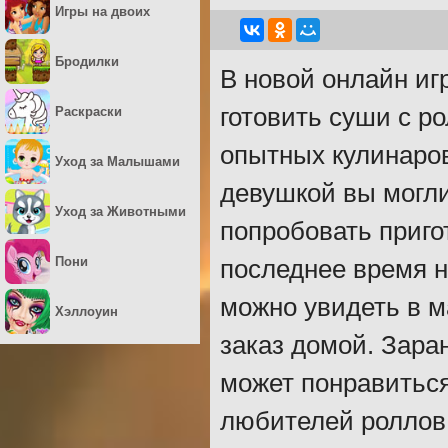
Игры на двоих
Бродилки
В новой онлайн иг
готовить суши с р
Раскраски
опытных кулинаров
Уход за Малышами
девушкой вы могли
Уход за Животными
попробовать приго
Пони
последнее время н
можно увидеть в ма
Хэллоуин
заказ домой. Зара
может понравиться
любителей роллов,