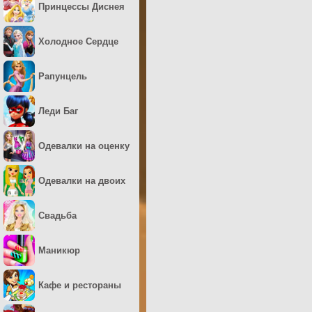
Принцессы Диснея
Холодное Сердце
Рапунцель
Леди Баг
Одевалки на оценку
Одевалки на двоих
Свадьба
Маникюр
Кафе и рестораны