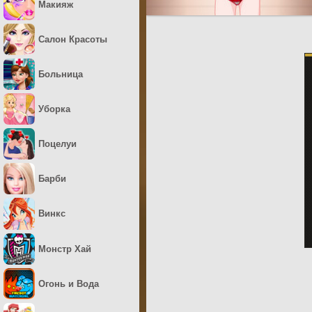
Макияж
Салон Красоты
Больница
Уборка
Поцелуи
Барби
Винкс
Монстр Хай
Огонь и Вода