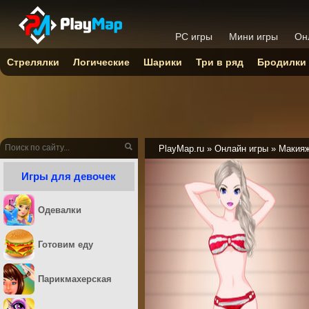
PC игры
Мини игры
Он
Стрелялки
Логические
Шарики
Три в ряд
Бродилки
PlayMap.ru
»
Онлайн игры
»
Макия
Игры для девочек
Одевалки
Готовим еду
Парикмахерская