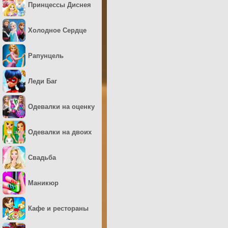
Принцессы Диснея
Холодное Сердце
Рапунцель
Леди Баг
Одевалки на оценку
Одевалки на двоих
Свадьба
Маникюр
Кафе и рестораны