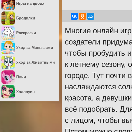
Игры на двоих
Бродилки
Многие онлайн игр
Раскраски
создатели придум
Уход за Малышами
чтобы пробудить и
Уход за Животными
к летнему сезону,
городе. Тут почти 
Пони
наслаждаются солн
Хэллоуин
красота, а девушк
всё подобрать. Дл
с лицом, чтобы выб
Потом можно сдела