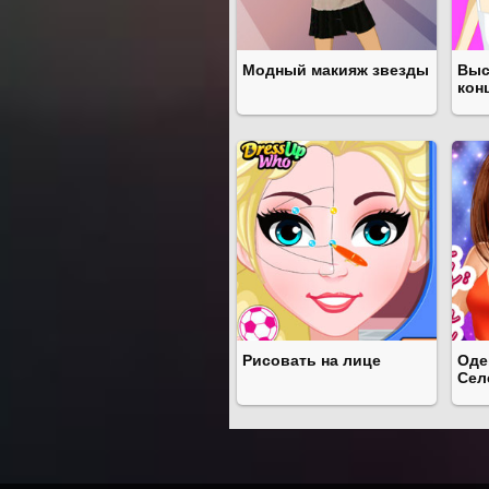
Модный макияж звезды
Выс
кон
Рисовать на лице
Оде
Сел