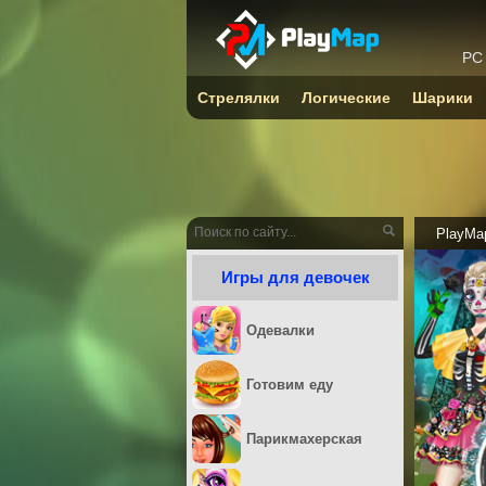
PC
Стрелялки
Логические
Шарики
PlayMa
Игры для девочек
Одевалки
Готовим еду
Парикмахерская