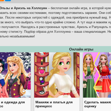
Эльзы и Ариэль на Хэллоуин
– бесплатная онлайн игра, в которой ну
разить всех своими костюмами, поэтому подготовились заранее. Они со
ах. После некоторых хитростей с одеждой, она приобрела нужный вид. Н
ак много, что выбрать что-то одно крайне сложно. А тут еще и макияж н
е получается. Находясь в расстроенных чувствах, Ариэль и Рапунцель 
ному стилисту. Подбор образа для Хэллоуина – ваша специализация. Не
тельно незабываемыми!
Онлайн игры
 и одежда для
Макияж и платья для
Сделать макия
сс
принцесс
оценку