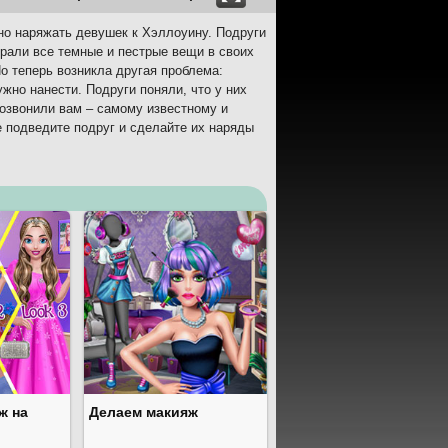
жно наряжать девушек к Хэллоуину. Подруги
брали все темные и пестрые вещи в своих
о теперь возникла другая проблема:
ужно нанести. Подруги поняли, что у них
позвонили вам – самому известному и
 подведите подруг и сделайте их наряды
ж на
Делаем макияж