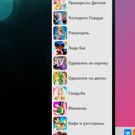
Принцессы Диснея
Холодное Сердце
Рапунцель
Леди Баг
Одевалки на оценку
Одевалки на двоих
Свадьба
Маникюр
Кафе и рестораны