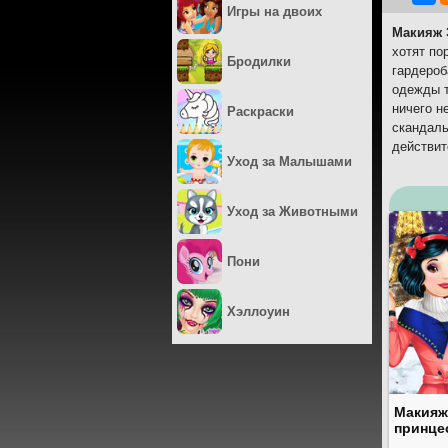
Игры на двоих
Макияж 
хотят по
Бродилки
гардероб
одежды т
ничего н
Раскраски
скандаль
действи
Уход за Малышами
Уход за Животными
Пони
Хэллоуин
Макияж
принце