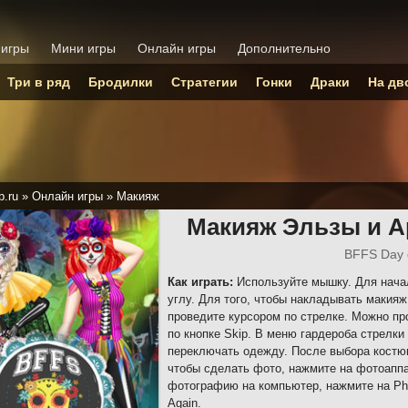
 игры
Мини игры
Онлайн игры
Дополнительно
Три в ряд
Бродилки
Стратегии
Гонки
Драки
На дв
p.ru
»
Онлайн игры
»
Макияж
Макияж Эльзы и А
BFFS Day 
Как играть:
Используйте мышку. Для начал
углу. Для того, чтобы накладывать макия
проведите курсором по стрелке. Можно пр
по кнопке Skip. В меню гардероба стрелк
переключать одежду. После выбора костюм
чтобы сделать фото, нажмите на фотоаппа
фотографию на компьютер, нажмите на Pho
Again.