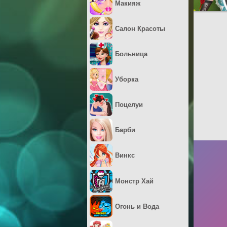
Макияж
Салон Красоты
Больница
Уборка
Поцелуи
Барби
Винкс
Монстр Хай
Огонь и Вода