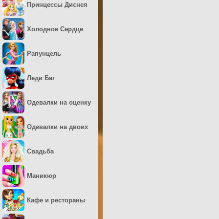
Принцессы Диснея
Холодное Сердце
Рапунцель
Леди Баг
Одевалки на оценку
Одевалки на двоих
Свадьба
Маникюр
Кафе и рестораны