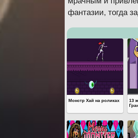
мрачным и привле
фантазии, тогда з
Монстр Хай на роликах
13 
Гра