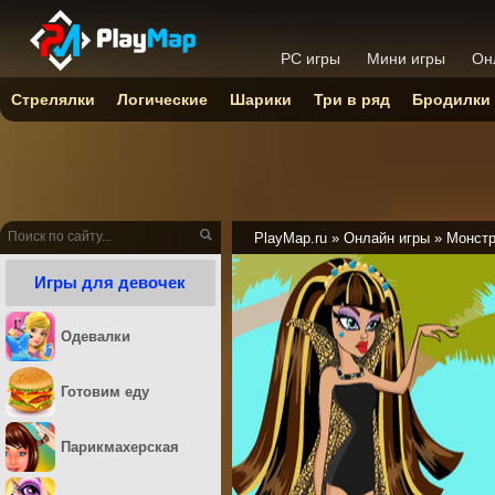
PC игры
Мини игры
Он
Стрелялки
Логические
Шарики
Три в ряд
Бродилки
PlayMap.ru
»
Онлайн игры
»
Монстр
Игры для девочек
Одевалки
Готовим еду
Парикмахерская