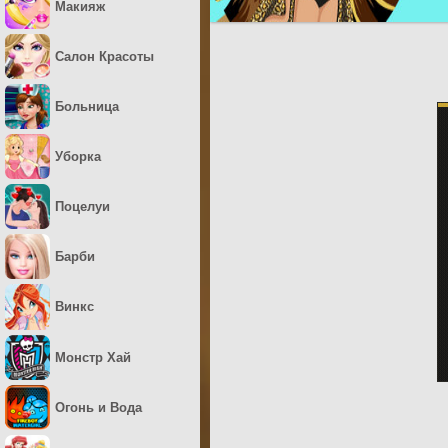
Макияж
Салон Красоты
Больница
Уборка
Поцелуи
Барби
Винкс
Монстр Хай
Огонь и Вода