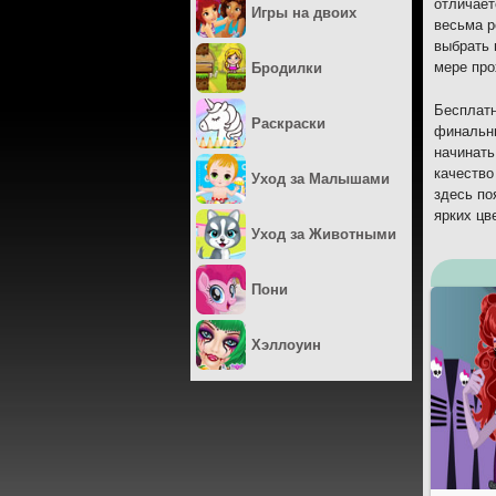
отличает
Игры на двоих
весьма р
выбрать 
мере про
Бродилки
Бесплатн
Раскраски
финальны
начинать
качество
Уход за Малышами
здесь по
ярких цв
Уход за Животными
Пони
Хэллоуин