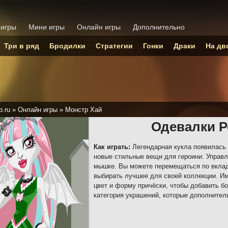
 игры
Мини игры
Онлайн игры
Дополнительно
Три в ряд
Бродилки
Стратегии
Гонки
Драки
На дв
p.ru
»
Онлайн игры
»
Монстр Хай
Одевалки 
Как играть:
Легендарная кукла появилась 
новые стильные вещи для героини. Управ
мышке. Вы можете перемещаться по вклад
выбирать лучшее для своей коллекции. И
цвет и форму причёски, чтобы добавить б
категория украшений, которые дополнител