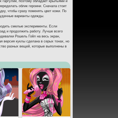
х гаргулий, поэтому обладает крыльями и
еределать облик героини. Сначала стоит
дку, чтобы сразу поменять цвет кожи. По
 удачные варианты одежды.
оводить смелые эксперименты. Если
зад и продолжить работу. Лучше всего
одевалки Рошель Гойл на весь экран,
я версия куклы сделана в серых тонах, но
тво разных вещей, которые выполнены в