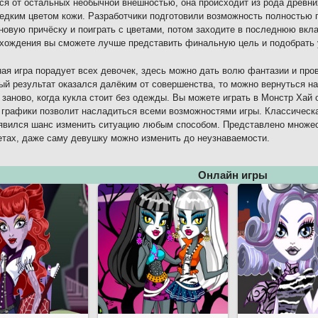
ся от остальных необычной внешностью, она происходит из рода древни
едким цветом кожи. Разработчики подготовили возможность полностью п
новую причёску и поиграть с цветами, потом заходите в последнюю вкла
хождения вы сможете лучше представить финальную цель и подобрать
ая игра порадует всех девочек, здесь можно дать волю фантазии и пр
й результат оказался далёким от совершенства, то можно вернуться на
 заново, когда кукла стоит без одежды. Вы можете играть в Монстр Хай 
 графики позволит насладиться всеми возможностями игры. Классическа
явился шанс изменить ситуацию любым способом. Представлено множес
етах, даже саму девушку можно изменить до неузнаваемости.
Онлайн игры