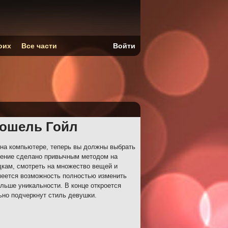
оих
Все части
Войти
Рошель Гойл
на компьютере, теперь вы должны выбрать
ление сделано привычным методом на
кам, смотреть на множество вещей и
меется возможность полностью изменить
ольше уникальности. В конце откроется
ьно подчеркнут стиль девушки.