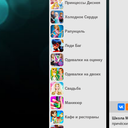
Принцессы Диснея
Холодное Сердце
Рапунцель
Леди Баг
Одевалки на оценку
Одевалки на двоих
Свадьба
Маникюр
Кафе и рестораны
Школа М
причёски