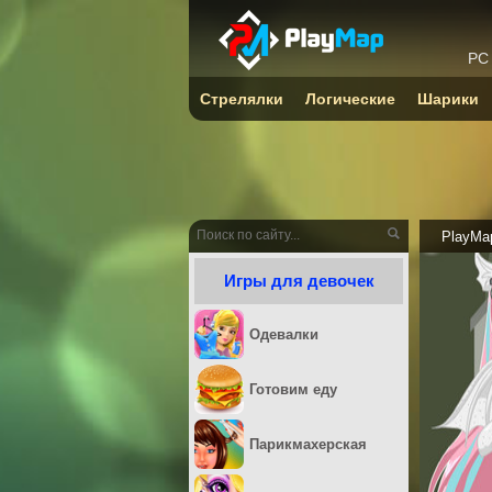
PC
Стрелялки
Логические
Шарики
PlayMa
Игры для девочек
Одевалки
Готовим еду
Парикмахерская