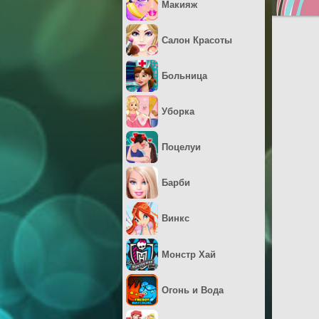
Макияж
Салон Красоты
Больница
Уборка
Поцелуи
Барби
Винкс
Монстр Хай
Огонь и Вода