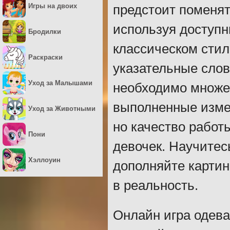
Игры на двоих
предстоит поменят
используя доступн
Бродилки
классическом стил
Раскраски
указательные слов
Уход за Малышами
необходимо множес
выполненные изме
Уход за Животными
но качество работ
Пони
девочек. Научитес
Хэллоуин
дополняйте карти
в реальность.
Онлайн игра одева