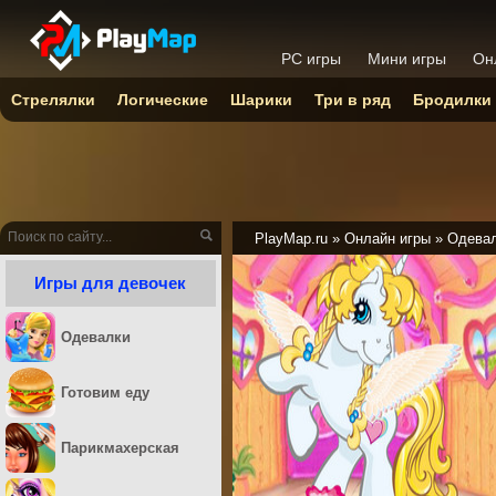
PC игры
Мини игры
Он
Стрелялки
Логические
Шарики
Три в ряд
Бродилки
PlayMap.ru
»
Онлайн игры
»
Одева
Игры для девочек
Одевалки
Готовим еду
Парикмахерская