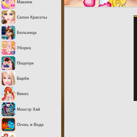
Макияж
Салон Красоты
Больница
Уборка
Поцелуи
Барби
Винкс
Монстр Хай
Огонь и Вода