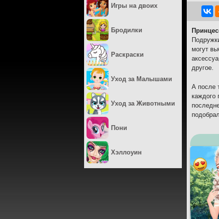
Игры на двоих
Бродилки
Принцес
Подружки
могут вы
Раскраски
аксессуа
другое.
Уход за Малышами
А после 
каждого 
Уход за Животными
последне
подобрал
Пони
Хэллоуин