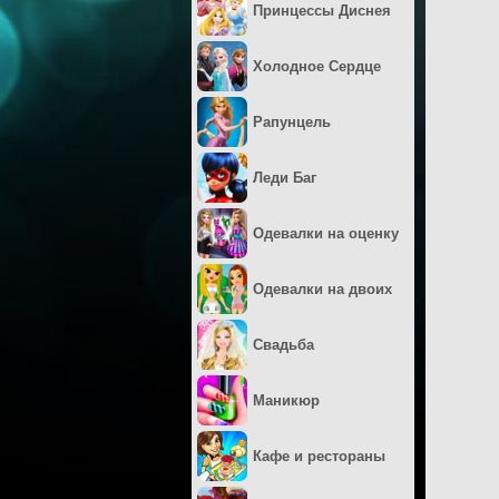
Принцессы Диснея
Холодное Сердце
Рапунцель
Леди Баг
Одевалки на оценку
Одевалки на двоих
Свадьба
Маникюр
Кафе и рестораны