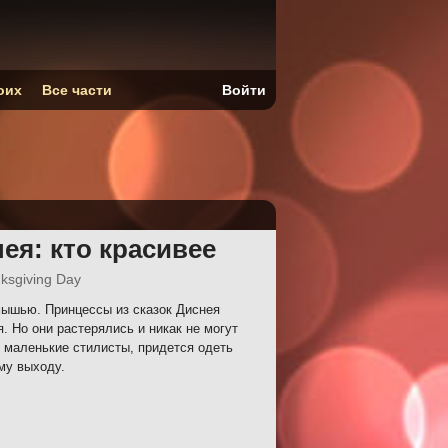
оих
Все части
Войти
ея: кто красивее
ksgiving Day
ышью. Принцессы из сказок Диснея
. Но они растерялись и никак не могут
 маленькие стилисты, придется одеть
му выходу.