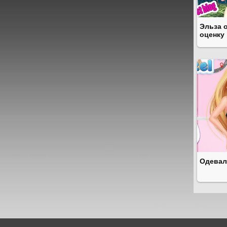
Эльза 
оценку
Одевал