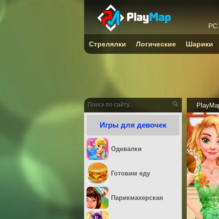
PC
Стрелялки
Логические
Шарики
PlayMa
Игры для девочек
Одевалки
Готовим еду
Парикмахерская