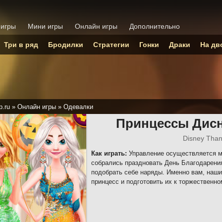
 игры
Мини игры
Онлайн игры
Дополнительно
Три в ряд
Бродилки
Стратегии
Гонки
Драки
На дв
p.ru
»
Онлайн игры
»
Одевалки
Принцессы Дисн
Disney Than
Как играть:
Управление осуществляется м
собрались праздновать День Благодарения
подобрать себе наряды. Именно вам, наши
принцесс и подготовить их к торжественно