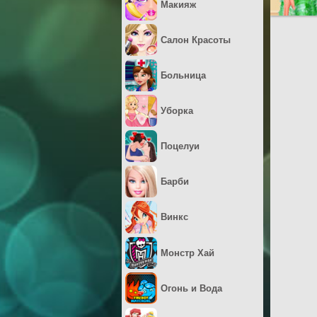
Макияж
Салон Красоты
Больница
Уборка
Поцелуи
Барби
Винкс
Монстр Хай
Огонь и Вода