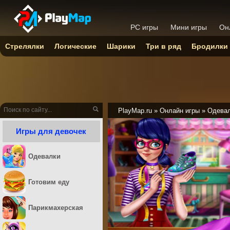
PC игры
Мини игры
Он
Стрелялки
Логические
Шарики
Три в ряд
Бродилки
PlayMap.ru
»
Онлайн игры
»
Одева
Игры для девочек
Одевалки
Готовим еду
Парикмахерская