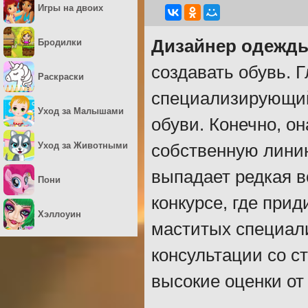
Игры на двоих
Дизайнер одежд
Бродилки
создавать обувь. 
Раскраски
специализирующий
Уход за Малышами
обуви. Конечно, он
Уход за Животными
собственную линию
выпадает редкая в
Пони
конкурсе, где при
Хэллоуин
маститых специали
консультации со с
высокие оценки от