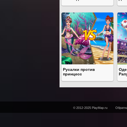
Русалки против
Оде
принцесс
Рап
© 2012-2025 PlayMap.ru
Обратна