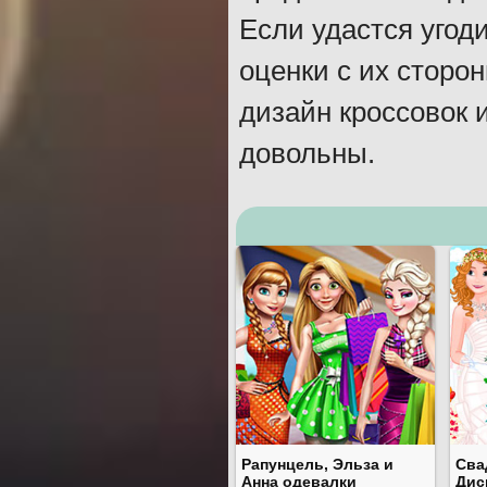
Если удастся угод
оценки с их сторо
дизайн кроссовок 
довольны.
Рапунцель, Эльза и
Сва
Анна одевалки
Дис