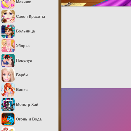
Макияж
Салон Красоты
Больница
Уборка
Поцелуи
Барби
Винкс
Монстр Хай
Огонь и Вода