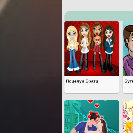
Поцелуи Братц
Бут