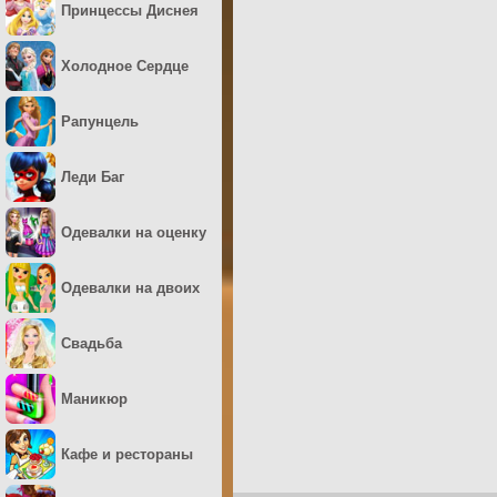
Принцессы Диснея
Холодное Сердце
Рапунцель
Леди Баг
Одевалки на оценку
Одевалки на двоих
Свадьба
Маникюр
Кафе и рестораны