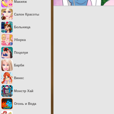
Макияж
Салон Красоты
Больница
Уборка
Поцелуи
Барби
Винкс
Монстр Хай
Огонь и Вода