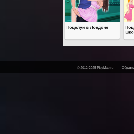
Поцелуи в Лондоне
Поц
шко
© 2012-2025 PlayMap.ru
Обратна