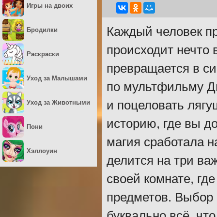
Игры на двоих
Каждый человек пр
Бродилки
происходит нечто 
Раскраски
превращается в си
Уход за Малышами
по мультфильму Д
и поцеловать лягу
Уход за Животными
историю, где вы д
Пони
магия сработала 
Хэллоуин
делится на три ва
своей комнате, где
предметов. Выбор
буквально всё, чт