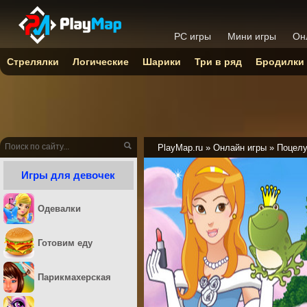
PC игры
Мини игры
Он
Стрелялки
Логические
Шарики
Три в ряд
Бродилки
PlayMap.ru
»
Онлайн игры
»
Поцел
Игры для девочек
Одевалки
Готовим еду
Парикмахерская