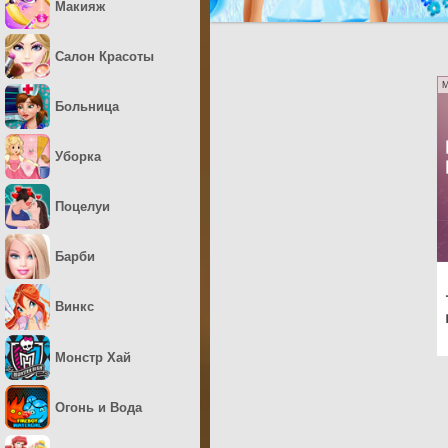
Макияж
Салон Красоты
M
Больница
Уборка
Поцелуи
Барби
Винкс
Монстр Хай
Огонь и Вода