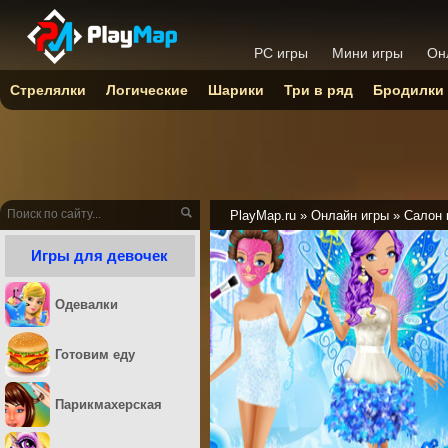
PC игры
Мини игры
Он
Стрелялки
Логические
Шарики
Три в ряд
Бродилки
PlayMap.ru
»
Онлайн игры
»
Салон 
Игры для девочек
Одевалки
Готовим еду
Парикмахерская