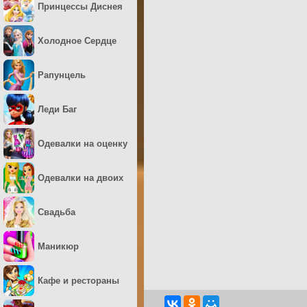
Принцессы Диснея
Холодное Сердце
Рапунцель
Леди Баг
Одевалки на оценку
Одевалки на двоих
Свадьба
Маникюр
Кафе и рестораны