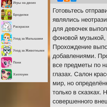
Игры на двоих
Готовьтесь отправ
Бродилки
являлись неотраз
Раскраски
для девочек выпол
фоновой музыкой, 
Уход за Малышами
Прохождение выпо
Уход за Животными
добавлениями. Про
Пони
все предметы по н
глазах. Салон кр
Хэллоуин
мир, но определён
только в сказках.
совершенного внеш