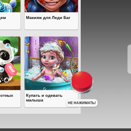
цем
Макияж для Леди Баг
вотных
Купать и одевать
малыша
НЕ НАЖИМАТЬ!