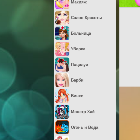
Макияж
Салон Красоты
Больница
Уборка
Поцелуи
Барби
Винкс
Монстр Хай
Огонь и Вода