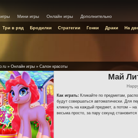
 игры
Мини игры
Онлайн игры
Дополнительно
Три в ряд
Бродилки
Стратегии
Гонки
Драки
На дв
p.ru
»
Онлайн игры
»
Салон красоты
Май Ли
Happ
Как играть:
Кликайте по предметам, распо
будут совершаться автоматически. Для п
кликнуть на каждый предмет, а потом – на
весьма просто, за пару секунд становится