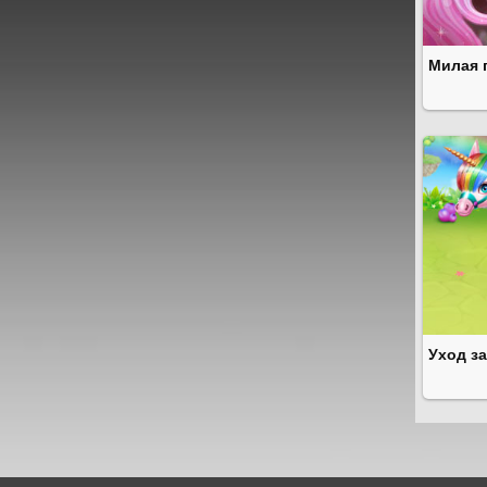
Милая 
Уход з