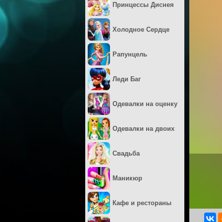
Принцессы Диснея
Холодное Сердце
Рапунцель
Леди Баг
Одевалки на оценку
Одевалки на двоих
Свадьба
Маникюр
Кафе и рестораны