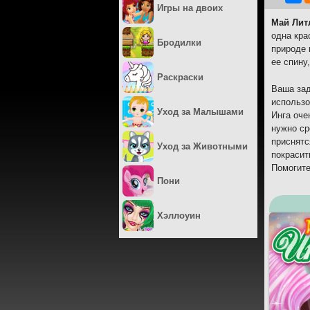
Игры на двоих
Май Лит
одна кра
Бродилки
природе 
ее спину
Раскраски
Ваша зад
использо
Уход за Малышами
Инга оче
нужно ср
приснятс
Уход за Животными
покрасит
Помогите
Пони
Хэллоуин