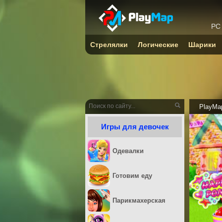
PC
Стрелялки
Логические
Шарики
PlayMa
Игры для девочек
Одевалки
Готовим еду
Парикмахерская