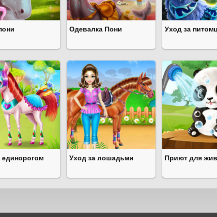
пони
Одевалка Пони
Уход за питом
а единорогом
Уход за лошадьми
Приют для жи