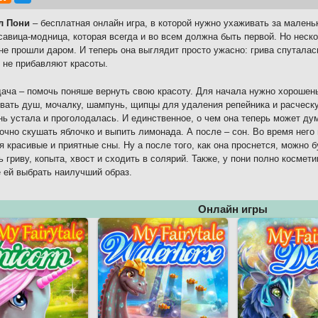
л Пони
– бесплатная онлайн игра, в которой нужно ухаживать за малень
савица-модница, которая всегда и во всем должна быть первой. Но неск
не прошли даром. И теперь она выглядит просто ужасно: грива спуталась
, не прибавляют красоты.
ача – помочь поняше вернуть свою красоту. Для начала нужно хорошен
вать душ, мочалку, шампунь, щипцы для удаления репейника и расческу.
нь устала и проголодалась. И единственное, о чем она теперь может дума
очно скушать яблочко и выпить лимонада. А после – сон. Во время него
я красивые и приятные сны. Ну а после того, как она проснется, можно 
ь гриву, копыта, хвост и сходить в солярий. Также, у пони полно космети
 ей выбрать наилучший образ.
Онлайн игры