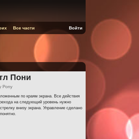
оих
Все части
Войти
тл Пони
y Pony
ложенным по краям экрана. Все действия
ерехода на следующий уровень нужно
 стрелку внизу экрана. Управление сделано
 понятно.