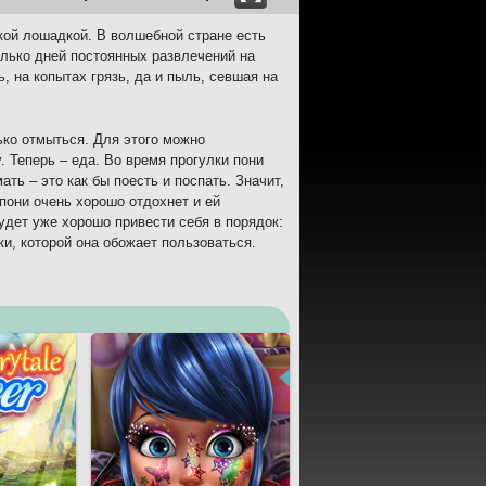
кой лошадкой. В волшебной стране есть
олько дней постоянных развлечений на
, на копытах грязь, да и пыль, севшая на
ько отмыться. Для этого можно
 Теперь – еда. Во время прогулки пони
ть – это как бы поесть и поспать. Значит,
 пони очень хорошо отдохнет и ей
будет уже хорошо привести себя в порядок:
ки, которой она обожает пользоваться.