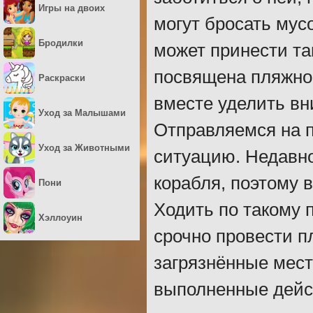
Игры на двоих
могут бросать мус
Бродилки
может принести та
посвящена пляжно
Раскраски
вместе уделить вн
Уход за Малышами
Отправляемся на 
Уход за Животными
ситуацию. Недавн
корабля, поэтому 
Пони
Ходить по такому 
Хэллоуин
срочно провести п
загрязнённые мест
выполненные дейс