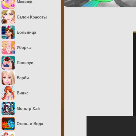
Макияж
Салон Красоты
Больница
Уборка
Поцелуи
Барби
Винкс
Монстр Хай
Огонь и Вода