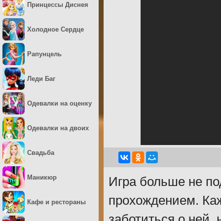
Принцессы Диснея
Холодное Сердце
Рапунцель
Леди Баг
Одевалки на оценку
Одевалки на двоих
Свадьба
Маникюр
Игра больше не по
прохождением. Ка
Кафе и рестораны
заботиться о ней,