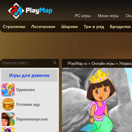
PC игры
Мини игры
Он
Стрелялки
Логические
Шарики
Три в ряд
Бродилки
PlayMap.ru
»
Онлайн игры
»
Уборка
Игры для девочек
Одевалки
Готовим еду
Парикмахерская