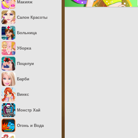
Макияж
Салон Красоты
Больница
Уборка
Поцелуи
Барби
Винкс
Монстр Хай
Огонь и Вода