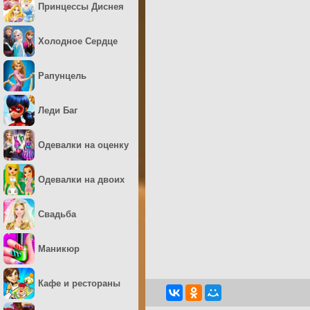
Принцессы Диснея
Холодное Сердце
Рапунцель
Леди Баг
Одевалки на оценку
Одевалки на двоих
Свадьба
Маникюр
Кафе и рестораны