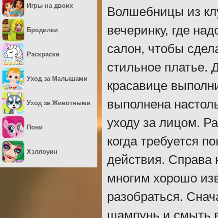
Игры на двоих
Волшебницы из клу
вечеринку, где на
Бродилки
салон, чтобы сдел
Раскраски
стильное платье. 
Уход за Малышами
красавице выполн
выполнена настоль
Уход за Животными
уходу за лицом. Р
Пони
когда требуется п
Хэллоуин
действия. Справа 
многим хорошо изв
разобраться. Снач
шампунь и смыть в