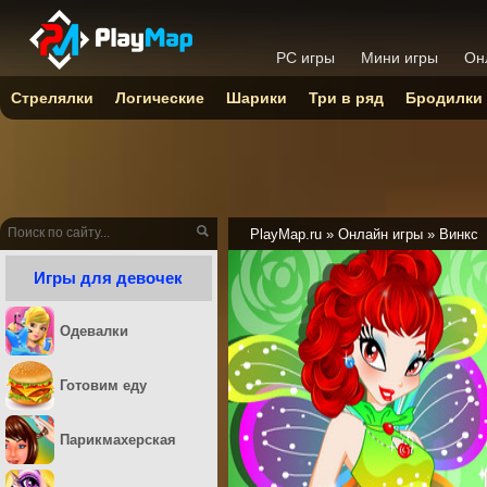
PC игры
Мини игры
Он
Стрелялки
Логические
Шарики
Три в ряд
Бродилки
PlayMap.ru
»
Онлайн игры
»
Винкс
Игры для девочек
Одевалки
Готовим еду
Парикмахерская